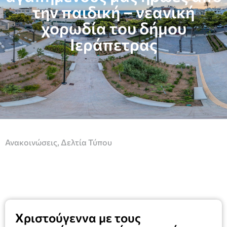
την παιδική – νεανική
χορωδία του δήμου
Ιεράπετρας
Ανακοινώσεις
,
Δελτία Τύπου
Χριστούγεννα με τους