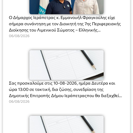
Ο Δήμαρχος Ιεράπετρας κ. Εμμανουήλ Φραγκούλης είχε
σήμερα συνάντηση με τον Διοικητή της 7ης Περιφερειακής
Διοίκησης του Λιμενικού Σώματος – Ελληνικής
Ακτοφυλακής (Λ.Σ.-ΕΛ.ΑΚΤ.), Αρχιπλοίαρχο Λ.Σ. κ. Ιωάννη
06/08/2026
Ορφανό
Σας προσκαλούμε στις 10-08-2026, ημέρα Δευτέρα και
ώρα 13:00 σε τακτική, δια ζώσης, συνεδρίαση της
Δημοτικής Επιτροπής Δήμου Ιεράπετραςπου θα διεξαχθεί
στο Δημοτικό Κατάστημα, Δημοκρατίας 31 στην αίθουσα
06/08/2026
«ΙΩΑΝΝΗΣ ΧΡΙΣΤΑΚΗΣ» στον 1ο όροφο, για τη συζήτηση
και λήψη αποφάσεων στα παρακάτω θέματα: