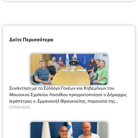
Δείτε Περισσότερα
Συνάντηση με το Σύλλογο Γονέων και Κηδεμόνων του
Μουσικού Σχολείου Λασιθίου πραγματοποίησε ο Δήμαρχος
Ιεράπετρας κ. Εμμανουήλ Φραγκούλης, παρουσία της
Διευθύντριας του σχολείου κας Μαριάννας Χαΐτα.
07/08/2026