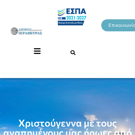
Επικοινωνί
Χριστούγεννα με τους
αγαπημένους μας ήρωες από