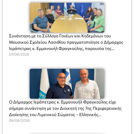
Συνάντηση με το Σύλλογο Γονέων και Κηδεμόνων του
Μουσικού Σχολείου Λασιθίου πραγματοποίησε ο Δήμαρχος
Ιεράπετρας κ. Εμμανουήλ Φραγκούλης, παρουσία της
Διευθύντριας του σχολείου κας Μαριάννας Χαΐτα.
07/08/2026
Ο Δήμαρχος Ιεράπετρας κ. Εμμανουήλ Φραγκούλης είχε
σήμερα συνάντηση με τον Διοικητή της 7ης Περιφερειακής
Διοίκησης του Λιμενικού Σώματος – Ελληνικής
Ακτοφυλακής (Λ.Σ.-ΕΛ.ΑΚΤ.), Αρχιπλοίαρχο Λ.Σ. κ. Ιωάννη
06/08/2026
Ορφανό