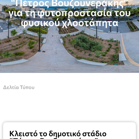
“Πέτρος Βουζουνεράκης”
για τη φυτοπροστασία του
φυσικού χλοοτάπητα
Δελτία Τύπου
Κλειστό το δημοτικό στάδιο