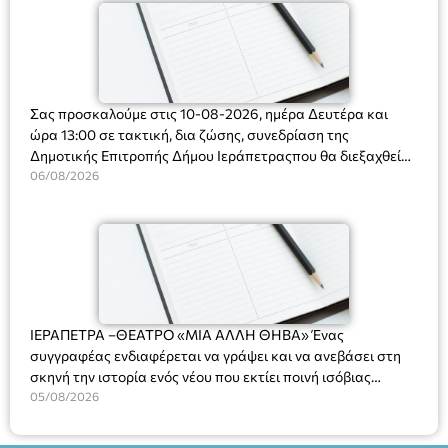
Σας προσκαλούμε στις 10-08-2026, ημέρα Δευτέρα και
ώρα 13:00 σε τακτική, δια ζώσης, συνεδρίαση της
Δημοτικής Επιτροπής Δήμου Ιεράπετραςπου θα διεξαχθεί
στο Δημοτικό Κατάστημα, Δημοκρατίας 31 στην αίθουσα
06/08/2026
«ΙΩΑΝΝΗΣ ΧΡΙΣΤΑΚΗΣ» στον 1ο όροφο, για τη συζήτηση
και λήψη αποφάσεων στα παρακάτω θέματα:
ΙΕΡΑΠΕΤΡΑ –ΘΕΑΤΡΟ «ΜΙΑ ΑΛΛΗ ΘΗΒΑ» Ένας
συγγραφέας ενδιαφέρεται να γράψει και να ανεβάσει στη
σκηνή την ιστορία ενός νέου που εκτίει ποινή ισόβιας
κάθειρξης για πατροκτονία. Ένα πολυβραβευμένο έργο για
05/08/2026
τις σχέσεις πατέρα-γιου, την ανδρική ταυτότητα, την ψυχική
ασθένεια, τον ερωτισμό. Ένα έργο αινιγματικό, συγκινητικό,