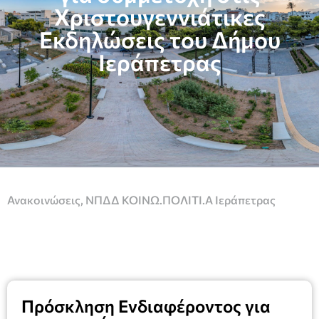
Χριστουγεννιάτικες
Εκδηλώσεις του Δήμου
Ιεράπετρας
Ανακοινώσεις
,
ΝΠΔΔ ΚΟΙΝΩ.ΠΟΛΙΤΙ.Α Ιεράπετρας
Πρόσκληση Ενδιαφέροντος για