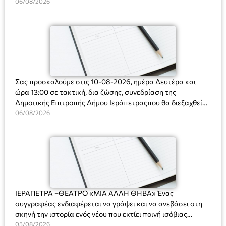
Ακτοφυλακής (Λ.Σ.-ΕΛ.ΑΚΤ.), Αρχιπλοίαρχο Λ.Σ. κ. Ιωάννη
06/08/2026
Ορφανό
Σας προσκαλούμε στις 10-08-2026, ημέρα Δευτέρα και
ώρα 13:00 σε τακτική, δια ζώσης, συνεδρίαση της
Δημοτικής Επιτροπής Δήμου Ιεράπετραςπου θα διεξαχθεί
στο Δημοτικό Κατάστημα, Δημοκρατίας 31 στην αίθουσα
06/08/2026
«ΙΩΑΝΝΗΣ ΧΡΙΣΤΑΚΗΣ» στον 1ο όροφο, για τη συζήτηση
και λήψη αποφάσεων στα παρακάτω θέματα:
ΙΕΡΑΠΕΤΡΑ –ΘΕΑΤΡΟ «ΜΙΑ ΑΛΛΗ ΘΗΒΑ» Ένας
συγγραφέας ενδιαφέρεται να γράψει και να ανεβάσει στη
σκηνή την ιστορία ενός νέου που εκτίει ποινή ισόβιας
κάθειρξης για πατροκτονία. Ένα πολυβραβευμένο έργο για
05/08/2026