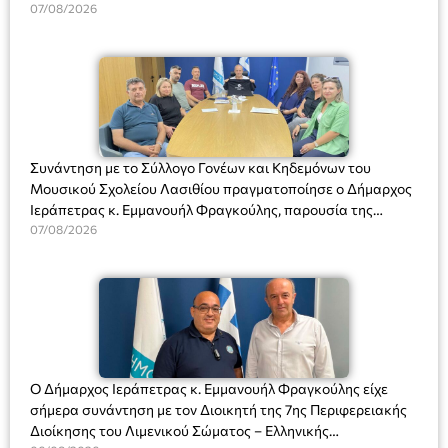
07/08/2026
Συνάντηση με το Σύλλογο Γονέων και Κηδεμόνων του
Μουσικού Σχολείου Λασιθίου πραγματοποίησε ο Δήμαρχος
Ιεράπετρας κ. Εμμανουήλ Φραγκούλης, παρουσία της
Διευθύντριας του σχολείου κας Μαριάννας Χαΐτα.
07/08/2026
Ο Δήμαρχος Ιεράπετρας κ. Εμμανουήλ Φραγκούλης είχε
σήμερα συνάντηση με τον Διοικητή της 7ης Περιφερειακής
Διοίκησης του Λιμενικού Σώματος – Ελληνικής