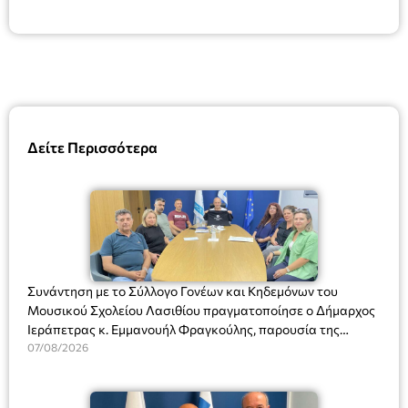
Δείτε Περισσότερα
Συνάντηση με το Σύλλογο Γονέων και Κηδεμόνων του
Μουσικού Σχολείου Λασιθίου πραγματοποίησε ο Δήμαρχος
Ιεράπετρας κ. Εμμανουήλ Φραγκούλης, παρουσία της
Διευθύντριας του σχολείου κας Μαριάννας Χαΐτα.
07/08/2026