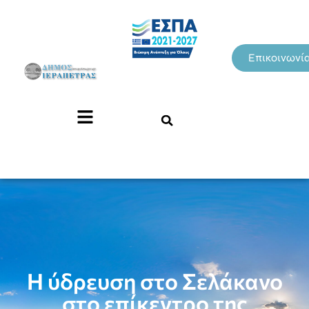
Επικοινωνί
Η ύδρευση στο Σελάκανο
στο επίκεντρο της