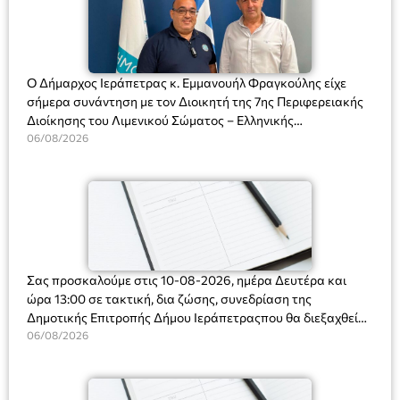
Ο Δήμαρχος Ιεράπετρας κ. Εμμανουήλ Φραγκούλης είχε
σήμερα συνάντηση με τον Διοικητή της 7ης Περιφερειακής
Διοίκησης του Λιμενικού Σώματος – Ελληνικής
Ακτοφυλακής (Λ.Σ.-ΕΛ.ΑΚΤ.), Αρχιπλοίαρχο Λ.Σ. κ. Ιωάννη
06/08/2026
Ορφανό
Σας προσκαλούμε στις 10-08-2026, ημέρα Δευτέρα και
ώρα 13:00 σε τακτική, δια ζώσης, συνεδρίαση της
Δημοτικής Επιτροπής Δήμου Ιεράπετραςπου θα διεξαχθεί
στο Δημοτικό Κατάστημα, Δημοκρατίας 31 στην αίθουσα
06/08/2026
«ΙΩΑΝΝΗΣ ΧΡΙΣΤΑΚΗΣ» στον 1ο όροφο, για τη συζήτηση
και λήψη αποφάσεων στα παρακάτω θέματα: