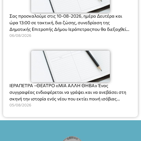
Σας προσκαλούμε στις 10-08-2026, ημέρα Δευτέρα και
ώρα 13:00 σε τακτική, δια ζώσης, συνεδρίαση της
Δημοτικής Επιτροπής Δήμου Ιεράπετραςπου θα διεξαχθεί
στο Δημοτικό Κατάστημα, Δημοκρατίας 31 στην αίθουσα
06/08/2026
«ΙΩΑΝΝΗΣ ΧΡΙΣΤΑΚΗΣ» στον 1ο όροφο, για τη συζήτηση
και λήψη αποφάσεων στα παρακάτω θέματα:
ΙΕΡΑΠΕΤΡΑ –ΘΕΑΤΡΟ «ΜΙΑ ΑΛΛΗ ΘΗΒΑ» Ένας
συγγραφέας ενδιαφέρεται να γράψει και να ανεβάσει στη
σκηνή την ιστορία ενός νέου που εκτίει ποινή ισόβιας
κάθειρξης για πατροκτονία. Ένα πολυβραβευμένο έργο για
05/08/2026
τις σχέσεις πατέρα-γιου, την ανδρική ταυτότητα, την ψυχική
ασθένεια, τον ερωτισμό. Ένα έργο αινιγματικό, συγκινητικό,
όσο και διασκεδαστικό. Ο διακεκριμένος σκηνοθέτης
Βαγγέλης Θεοδωρόπουλος ανέδειξε το πολυεπίπεδο αυτό
έργο, ενώ η παράσταση έχει καθιερωθεί ως σημαντικό