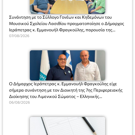
Συνάντηση με το Σύλλογο Γονέων και Κηδεμόνων του
Μουσικού Σχολείου Λασιθίου πραγματοποίησε ο Δήμαρχος
Ιεράπετρας κ. Εμμανουήλ Φραγκούλης, παρουσία της
Διευθύντριας του σχολείου κας Μαριάννας Χαΐτα.
07/08/2026
Ο Δήμαρχος Ιεράπετρας κ. Εμμανουήλ Φραγκούλης είχε
σήμερα συνάντηση με τον Διοικητή της 7ης Περιφερειακής
Διοίκησης του Λιμενικού Σώματος – Ελληνικής
Ακτοφυλακής (Λ.Σ.-ΕΛ.ΑΚΤ.), Αρχιπλοίαρχο Λ.Σ. κ. Ιωάννη
06/08/2026
Ορφανό