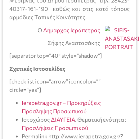
Μέριμνας του Δήμου Ιεράπετρας τηλ. 28423-
40317-161-190 καθώς και στις κατά τόπους
αρμόδιες Τοπικές Κοινότητες.
Ο
Δήμαρχος Ιεράπετρας
Σήφης Αναστασάκης
[separator top=”40″ style=”shadow”]
Σχετικές Ιστοσελίδες
[checklist icon=”arrow” iconcolor=””
circle=”yes”]
Ierapetra.gov.gr – Προκηρύξεις
Πρόσληψης Προσωπικού
Ιστοχώρος
ΔΙΑΥΓΕΙΑ
. Θεματική ενότητα :
Προσλήψεις Προσωπικού
Permalink http://www.ierapetra.gov.gr/?