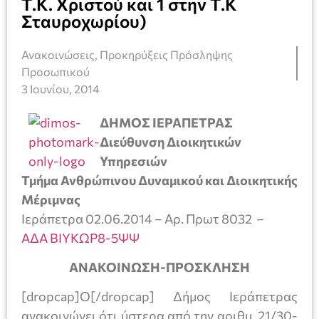
Τ.Κ. Χριστού και 1 στην Τ.Κ
Σταυροχωρίου)
Ανακοινώσεις
,
Προκηρύξεις Πρόσληψης
Προσωπικού
3 Ιουνίου, 2014
ΔΗΜΟΣ ΙΕΡΑΠΕΤΡΑΣ
Διεύθυνση Διοικητικών
Υπηρεσιών
Τμήμα Ανθρώπινου Δυναμικού και Διοικητικής
Μέριμνας
Ιεράπετρα 02.06.2014 – Αρ. Πρωτ 8032 –
ΑΔΑ ΒΙΥΚΩΡ8-5ΨΨ
ΑΝΑΚΟΙΝΩΣΗ-ΠΡΟΣΚΛΗΣΗ
[dropcap]Ο[/dropcap] Δήμος Ιεράπετρας
ανακοινώνει ότι ύστερα από την αριθμ. 21/30-