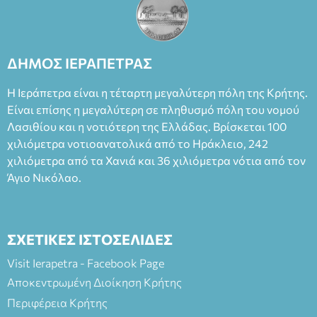
θεατρικό γεγονός χάρη στις εξαιρετικές ερμηνείες του
Θάνου Λέκκα στον ρόλο του Συγγραφέα και του Δημήτρη
Καπουράνη, νικητή του βραβείου Δημήτρης Χορν 2022-
2023, για την ερμηνεία του στον διπλό ρόλο του Μαρτίν/
ΔΗΜΟΣ ΙΕΡΑΠΕΤΡΑΣ
Φεδερίκο. Σκηνοθεσία: Βαγγέλης Θεοδωρόπουλος Είσοδος: :
Ταμείο 22€- Προπώληση 20€( Άνεργοι, Φοιτητές, ΑΜΕΑ,
Η Ιεράπετρα είναι η τέταρτη μεγαλύτερη πόλη της Κρήτης.
άνω των 65 Προπώληση: Βιβλιοπωλείο Πάπυρος (Πλατεία
Είναι επίσης η μεγαλύτερη σε πληθυσμό πόλη του νομού
Πλαστήρα), E&G Mini market (Δημοκρατίας 39 Ιεράπετρα)
Λασιθίου και η νοτιότερη της Ελλάδας. Βρίσκεται 100
και στο more.com Χώρος: 3ο Γυμνάσιο Ιεράπετρας
(Είσοδος ΕΠΑ.Λ.) Έναρξη 21:15 Οργάνωση: ΚΝΩΣΟΣ
χιλιόμετρα νοτιοανατολικά από το Ηράκλειο, 242
ΘΕΑΤΡΙΚΕΣ ΠΑΡΑΓΩΓΕΣ ΕΕ
χιλιόμετρα από τα Χανιά και 36 χιλιόμετρα νότια από τον
Άγιο Νικόλαο.
ΣΧΕΤΙΚΕΣ ΙΣΤΟΣΕΛΙΔΕΣ
Visit Ierapetra - Facebook Page
Αποκεντρωμένη Διοίκηση Κρήτης
Περιφέρεια Κρήτης