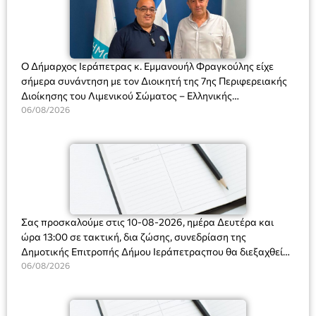
Ο Δήμαρχος Ιεράπετρας κ. Εμμανουήλ Φραγκούλης είχε
σήμερα συνάντηση με τον Διοικητή της 7ης Περιφερειακής
Διοίκησης του Λιμενικού Σώματος – Ελληνικής
Ακτοφυλακής (Λ.Σ.-ΕΛ.ΑΚΤ.), Αρχιπλοίαρχο Λ.Σ. κ. Ιωάννη
06/08/2026
Ορφανό
Σας προσκαλούμε στις 10-08-2026, ημέρα Δευτέρα και
ώρα 13:00 σε τακτική, δια ζώσης, συνεδρίαση της
Δημοτικής Επιτροπής Δήμου Ιεράπετραςπου θα διεξαχθεί
στο Δημοτικό Κατάστημα, Δημοκρατίας 31 στην αίθουσα
06/08/2026
«ΙΩΑΝΝΗΣ ΧΡΙΣΤΑΚΗΣ» στον 1ο όροφο, για τη συζήτηση
και λήψη αποφάσεων στα παρακάτω θέματα: