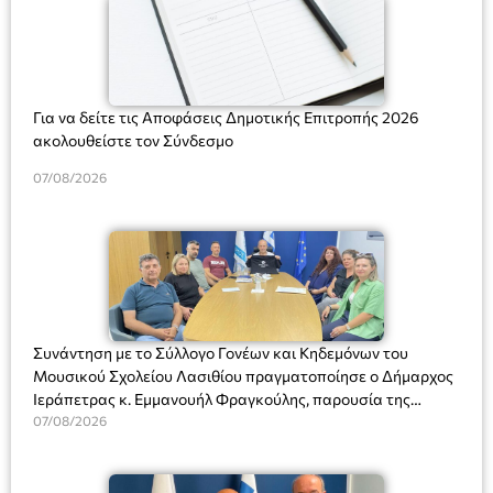
Για να δείτε τις Αποφάσεις Δημοτικής Επιτροπής 2026
ακολουθείστε τον Σύνδεσμο
07/08/2026
Συνάντηση με το Σύλλογο Γονέων και Κηδεμόνων του
Μουσικού Σχολείου Λασιθίου πραγματοποίησε ο Δήμαρχος
Ιεράπετρας κ. Εμμανουήλ Φραγκούλης, παρουσία της
Διευθύντριας του σχολείου κας Μαριάννας Χαΐτα.
07/08/2026