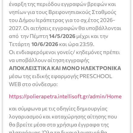
έναρξη της περιόδου εγγραφών βρεφών και
νηπίων για τους Βρεφονηπιακούς Σταθμούς
του Δήμου Ιεράπετρας για το σχ.έτος 2026-
2027. Οι αιτήσεις εγγραφών θα υποβάλλονται
από την Πέμπτη
14/5/2026
μέχρι και την
Τετάρτη
10/6/2026
και ώρα 23:59.
Οι ενδιαφερόμενοι γονείς/ κηδεμόνες πρέπει
να υποβάλλουν αίτηση εγγραφής
ΑΠΟΚΛΕΙΣΤΙΚΑ ΚΑΙ ΜΟΝΟ ΗΛΕΚΤΡΟΝΙΚΑ
μέσω της ειδικής εφαρμογής PRESCHOOL
WEB στο σύνδεσμο:
https://polierapetra.intellisoft.gr/admin/Home
και σύμφωνα με τις οδηγίες δημιουργίας
λογαριασμού και καταχώρησης αίτησης που
θα βρείτε μέσα στα χρήσιμα έγγραφα της
πλατφόρμας. Όλα τα δικαιολογητικά θα