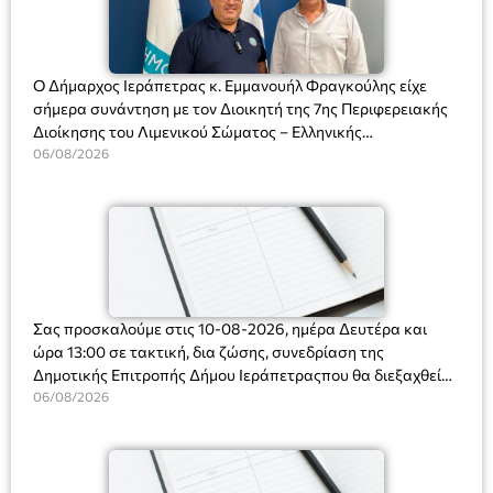
Ο Δήμαρχος Ιεράπετρας κ. Εμμανουήλ Φραγκούλης είχε
σήμερα συνάντηση με τον Διοικητή της 7ης Περιφερειακής
Διοίκησης του Λιμενικού Σώματος – Ελληνικής
Ακτοφυλακής (Λ.Σ.-ΕΛ.ΑΚΤ.), Αρχιπλοίαρχο Λ.Σ. κ. Ιωάννη
06/08/2026
Ορφανό
Σας προσκαλούμε στις 10-08-2026, ημέρα Δευτέρα και
ώρα 13:00 σε τακτική, δια ζώσης, συνεδρίαση της
Δημοτικής Επιτροπής Δήμου Ιεράπετραςπου θα διεξαχθεί
στο Δημοτικό Κατάστημα, Δημοκρατίας 31 στην αίθουσα
06/08/2026
«ΙΩΑΝΝΗΣ ΧΡΙΣΤΑΚΗΣ» στον 1ο όροφο, για τη συζήτηση
και λήψη αποφάσεων στα παρακάτω θέματα: