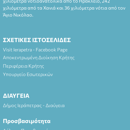
(Είσοδος ΕΠΑ.Λ.) Έναρξη 21:15 Οργάνωση: ΚΝΩΣΟΣ
χιλιόμετρα νοτιοανατολικά από το Ηράκλειο, 242
ΘΕΑΤΡΙΚΕΣ ΠΑΡΑΓΩΓΕΣ ΕΕ
χιλιόμετρα από τα Χανιά και 36 χιλιόμετρα νότια από τον
Άγιο Νικόλαο.
ΣΧΕΤΙΚΕΣ ΙΣΤΟΣΕΛΙΔΕΣ
Visit Ierapetra - Facebook Page
Αποκεντρωμένη Διοίκηση Κρήτης
Περιφέρεια Κρήτης
Υπουργείο Εσωτερικών
ΔΙΑΥΓΕΙΑ
Δήμος Ιεράπετρας - Διαύγεια
Προσβασιμότητα