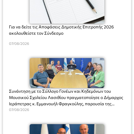
Για να δείτε τις Αποφάσεις Δημοτικής Επιτροπής 2026
ακολουθείστε τον Σύνδεσμο
07/08/2026
Συνάντηση με το Σύλλογο Γονέων και Κηδεμόνων του
Μουσικού Σχολείου Λασιθίου πραγματοποίησε ο Δήμαρχος
Ιεράπετρας κ. Εμμανουήλ Φραγκούλης, παρουσία της
Διευθύντριας του σχολείου κας Μαριάννας Χαΐτα.
07/08/2026