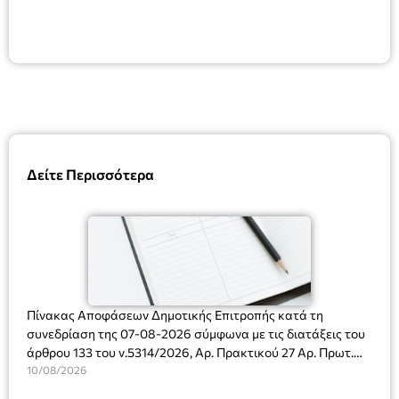
Δείτε Περισσότερα
Πίνακας Αποφάσεων Δημοτικής Επιτροπής κατά τη
συνεδρίαση της 07-08-2026 σύμφωνα με τις διατάξεις του
άρθρου 133 του ν.5314/2026, Αρ. Πρακτικού 27 Αρ. Πρωτ.
Πρόσκλησης: 10817/03-08-2026
10/08/2026