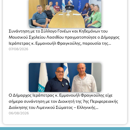
Συνάντηση με το Σύλλογο Γονέων και Κηδεμόνων του
Μουσικού Σχολείου Λασιθίου πραγματοποίησε ο Δήμαρχος
Ιεράπετρας κ. Εμμανουήλ Φραγκούλης, παρουσία της
Διευθύντριας του σχολείου κας Μαριάννας Χαΐτα.
07/08/2026
Ο Δήμαρχος Ιεράπετρας κ. Εμμανουήλ Φραγκούλης είχε
σήμερα συνάντηση με τον Διοικητή της 7ης Περιφερειακής
Διοίκησης του Λιμενικού Σώματος – Ελληνικής
Ακτοφυλακής (Λ.Σ.-ΕΛ.ΑΚΤ.), Αρχιπλοίαρχο Λ.Σ. κ. Ιωάννη
06/08/2026
Ορφανό