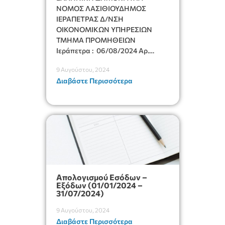
NΟΜΟΣ ΛΑΣΙΘΙΟΥΔΗΜΟΣ
ΙΕΡΑΠΕΤΡΑΣ Δ/ΝΣΗ
ΟΙΚΟΝΟΜΙΚΩΝ ΥΠΗΡΕΣΙΩΝ
ΤΜΗΜΑ ΠΡΟΜΗΘΕΙΩΝ
Ιεράπετρα : 06/08/2024 Αρ.
πρωτ : 11906 ΠΕΡΙΛΗΠΤΙΚΗ
9 Αυγούστου, 2024
ΔΙΑΚΗΡΥΞΗ Διεθνούς Ανοιχτού
Διαβάστε Περισσότερα
Ηλεκτρονικού Διαγωνισμού
επιλογής αναδόχου για τη σύναψη
δημόσιας σύμβασης με τίτλο
«Σίτιση μαθητών Μουσικού
Γυμνασίου και Λυκείου Λασιθίου»
(για το σχολικό έτος 2024-2025)
Συνολικός Προϋπολογισμός:
91.530,00 ευρώ
(συμπεριλαμβανομένου Φ.Π.Α.) Ο
Απολογισμού Εσόδων –
Δήμαρχος Ιεράπετρας, […]
Εξόδων (01/01/2024 –
31/07/2024)
9 Αυγούστου, 2024
Διαβάστε Περισσότερα