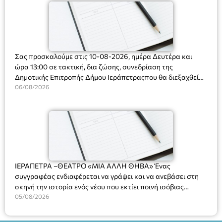
Σας προσκαλούμε στις 10-08-2026, ημέρα Δευτέρα και
ώρα 13:00 σε τακτική, δια ζώσης, συνεδρίαση της
Δημοτικής Επιτροπής Δήμου Ιεράπετραςπου θα διεξαχθεί
στο Δημοτικό Κατάστημα, Δημοκρατίας 31 στην αίθουσα
06/08/2026
«ΙΩΑΝΝΗΣ ΧΡΙΣΤΑΚΗΣ» στον 1ο όροφο, για τη συζήτηση
και λήψη αποφάσεων στα παρακάτω θέματα:
ΙΕΡΑΠΕΤΡΑ –ΘΕΑΤΡΟ «ΜΙΑ ΑΛΛΗ ΘΗΒΑ» Ένας
συγγραφέας ενδιαφέρεται να γράψει και να ανεβάσει στη
σκηνή την ιστορία ενός νέου που εκτίει ποινή ισόβιας
κάθειρξης για πατροκτονία. Ένα πολυβραβευμένο έργο για
05/08/2026
τις σχέσεις πατέρα-γιου, την ανδρική ταυτότητα, την ψυχική
ασθένεια, τον ερωτισμό. Ένα έργο αινιγματικό, συγκινητικό,