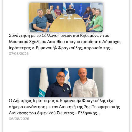
Συνάντηση με το Σύλλογο Γονέων και Κηδεμόνων του
Μουσικού Σχολείου Λασιθίου πραγματοποίησε ο Δήμαρχος
Ιεράπετρας κ. Εμμανουήλ Φραγκούλης, παρουσία της
Διευθύντριας του σχολείου κας Μαριάννας Χαΐτα.
07/08/2026
Ο Δήμαρχος Ιεράπετρας κ. Εμμανουήλ Φραγκούλης είχε
σήμερα συνάντηση με τον Διοικητή της 7ης Περιφερειακής
Διοίκησης του Λιμενικού Σώματος – Ελληνικής
Ακτοφυλακής (Λ.Σ.-ΕΛ.ΑΚΤ.), Αρχιπλοίαρχο Λ.Σ. κ. Ιωάννη
06/08/2026
Ορφανό