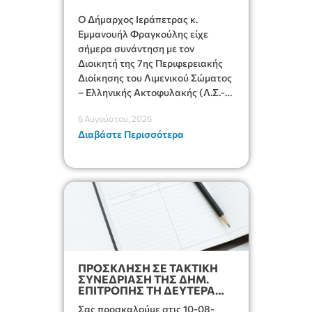
Ο Δήμαρχος Ιεράπετρας κ.
Εμμανουήλ Φραγκούλης είχε
σήμερα συνάντηση με τον
Διοικητή της 7ης Περιφερειακής
Διοίκησης του Λιμενικού Σώματος
– Ελληνικής Ακτοφυλακής (Λ.Σ.-
ΕΛ.ΑΚΤ.), Αρχιπλοίαρχο Λ.Σ. κ.
6 Αυγούστου, 2026
Ιωάννη Ορφανό
Διαβάστε Περισσότερα
ΠΡΟΣΚΛΗΣΗ ΣΕ ΤΑΚΤΙΚΗ
ΣΥΝΕΔΡΙΑΣΗ ΤΗΣ ΔΗΜ.
ΕΠΙΤΡΟΠΗΣ ΤΗ ΔΕΥΤΕΡΑ
10-08-2026 ΩΡΑ 13:00
Σας προσκαλούμε στις 10-08-