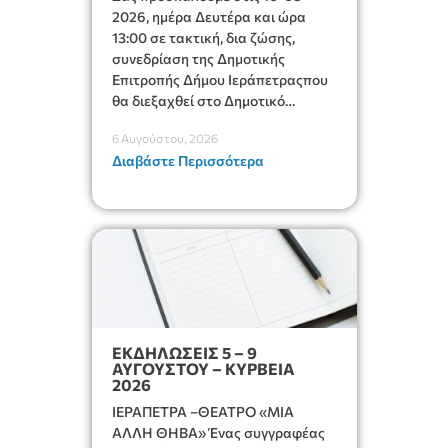
2026, ημέρα Δευτέρα και ώρα
13:00 σε τακτική, δια ζώσης,
συνεδρίαση της Δημοτικής
Επιτροπής Δήμου Ιεράπετραςπου
θα διεξαχθεί στο Δημοτικό
Κατάστημα, Δημοκρατίας 31 στην
6 Αυγούστου, 2026
αίθουσα «ΙΩΑΝΝΗΣ ΧΡΙΣΤΑΚΗΣ»
Διαβάστε Περισσότερα
στον 1ο όροφο, για τη συζήτηση
και λήψη αποφάσεων στα
παρακάτω θέματα:
ΕΚΔΗΛΩΣΕΙΣ 5 – 9
ΑΥΓΟΥΣΤΟΥ – ΚΥΡΒΕΙΑ
2026
ΙΕΡΑΠΕΤΡΑ –ΘΕΑΤΡΟ «ΜΙΑ
ΑΛΛΗ ΘΗΒΑ» Ένας συγγραφέας