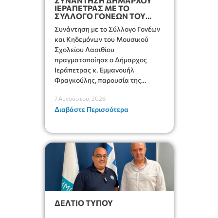
ΣΥΝΑΝΤΗΣΗ ΔΗΜΑΡΧΟΥ
ΙΕΡΑΠΕΤΡΑΣ ΜΕ ΤΟ
ΣΥΛΛΟΓΟ ΓΟΝΕΩΝ ΤΟΥ
ΜΟΥΣΙΚΟΥ ΣΧΟΛΕΙΟΥ
Συνάντηση με το Σύλλογο Γονέων
και Κηδεμόνων του Μουσικού
Σχολείου Λασιθίου
πραγματοποίησε ο Δήμαρχος
Ιεράπετρας κ. Εμμανουήλ
Φραγκούλης, παρουσία της
Διευθύντριας του σχολείου κας
7 Αυγούστου, 2026
Μαριάννας Χαΐτα.
Διαβάστε Περισσότερα
ΔΕΛΤΙΟ ΤΥΠΟΥ