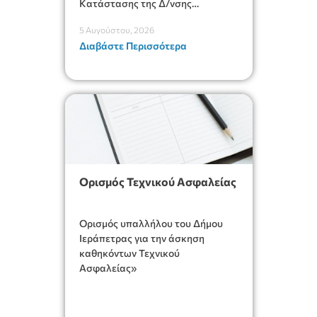
Κατάστασης της Δ/νσης
Διοικητικών Υπηρεσιών για
5 Αυγούστου, 2026
αποφάσεις, πιστοποιητικά,
Διαβάστε Περισσότερα
πράξεις και χρήση του
Πληροφοριακού Συστήματος
“Μητρώο Πολιτών” (Ν.
5314/2026).»
Ορισμός Τεχνικού Ασφαλείας
Ορισμός υπαλλήλου του Δήμου
Ιεράπετρας για την άσκηση
καθηκόντων Τεχνικού
Ασφαλείας»