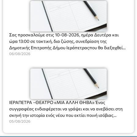
Σας προσκαλούμε στις 10-08-2026, ημέρα Δευτέρα και
ώρα 13:00 σε τακτική, δια ζώσης, συνεδρίαση της
Δημοτικής Επιτροπής Δήμου Ιεράπετραςπου θα διεξαχθεί
στο Δημοτικό Κατάστημα, Δημοκρατίας 31 στην αίθουσα
06/08/2026
«ΙΩΑΝΝΗΣ ΧΡΙΣΤΑΚΗΣ» στον 1ο όροφο, για τη συζήτηση
και λήψη αποφάσεων στα παρακάτω θέματα:
ΙΕΡΑΠΕΤΡΑ –ΘΕΑΤΡΟ «ΜΙΑ ΑΛΛΗ ΘΗΒΑ» Ένας
συγγραφέας ενδιαφέρεται να γράψει και να ανεβάσει στη
σκηνή την ιστορία ενός νέου που εκτίει ποινή ισόβιας
κάθειρξης για πατροκτονία. Ένα πολυβραβευμένο έργο για
05/08/2026
τις σχέσεις πατέρα-γιου, την ανδρική ταυτότητα, την ψυχική
ασθένεια, τον ερωτισμό. Ένα έργο αινιγματικό, συγκινητικό,