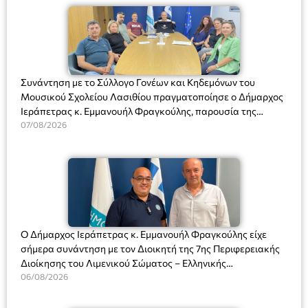
Συνάντηση με το Σύλλογο Γονέων και Κηδεμόνων του
Μουσικού Σχολείου Λασιθίου πραγματοποίησε ο Δήμαρχος
Ιεράπετρας κ. Εμμανουήλ Φραγκούλης, παρουσία της
Διευθύντριας του σχολείου κας Μαριάννας Χαΐτα.
07/08/2026
Ο Δήμαρχος Ιεράπετρας κ. Εμμανουήλ Φραγκούλης είχε
σήμερα συνάντηση με τον Διοικητή της 7ης Περιφερειακής
Διοίκησης του Λιμενικού Σώματος – Ελληνικής
Ακτοφυλακής (Λ.Σ.-ΕΛ.ΑΚΤ.), Αρχιπλοίαρχο Λ.Σ. κ. Ιωάννη
06/08/2026
Ορφανό