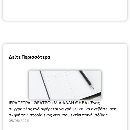
Δείτε Περισσότερα
ΙΕΡΑΠΕΤΡΑ –ΘΕΑΤΡΟ «ΜΙΑ ΑΛΛΗ ΘΗΒΑ» Ένας
συγγραφέας ενδιαφέρεται να γράψει και να ανεβάσει στη
σκηνή την ιστορία ενός νέου που εκτίει ποινή ισόβιας
κάθειρξης για πατροκτονία. Ένα πολυβραβευμένο έργο για
05/08/2026
τις σχέσεις πατέρα-γιου, την ανδρική ταυτότητα, την ψυχική