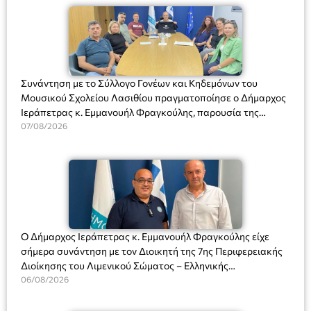
Συνάντηση με το Σύλλογο Γονέων και Κηδεμόνων του
Μουσικού Σχολείου Λασιθίου πραγματοποίησε ο Δήμαρχος
Ιεράπετρας κ. Εμμανουήλ Φραγκούλης, παρουσία της
Διευθύντριας του σχολείου κας Μαριάννας Χαΐτα.
07/08/2026
Ο Δήμαρχος Ιεράπετρας κ. Εμμανουήλ Φραγκούλης είχε
σήμερα συνάντηση με τον Διοικητή της 7ης Περιφερειακής
Διοίκησης του Λιμενικού Σώματος – Ελληνικής
Ακτοφυλακής (Λ.Σ.-ΕΛ.ΑΚΤ.), Αρχιπλοίαρχο Λ.Σ. κ. Ιωάννη
06/08/2026
Ορφανό