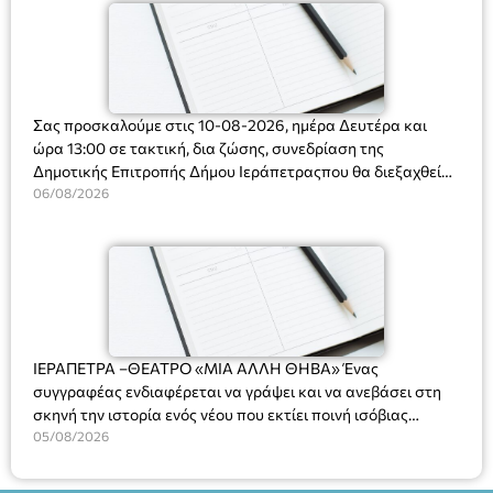
Σας προσκαλούμε στις 10-08-2026, ημέρα Δευτέρα και
ώρα 13:00 σε τακτική, δια ζώσης, συνεδρίαση της
Δημοτικής Επιτροπής Δήμου Ιεράπετραςπου θα διεξαχθεί
στο Δημοτικό Κατάστημα, Δημοκρατίας 31 στην αίθουσα
06/08/2026
«ΙΩΑΝΝΗΣ ΧΡΙΣΤΑΚΗΣ» στον 1ο όροφο, για τη συζήτηση
και λήψη αποφάσεων στα παρακάτω θέματα:
ΙΕΡΑΠΕΤΡΑ –ΘΕΑΤΡΟ «ΜΙΑ ΑΛΛΗ ΘΗΒΑ» Ένας
συγγραφέας ενδιαφέρεται να γράψει και να ανεβάσει στη
σκηνή την ιστορία ενός νέου που εκτίει ποινή ισόβιας
κάθειρξης για πατροκτονία. Ένα πολυβραβευμένο έργο για
05/08/2026
τις σχέσεις πατέρα-γιου, την ανδρική ταυτότητα, την ψυχική
ασθένεια, τον ερωτισμό. Ένα έργο αινιγματικό, συγκινητικό,