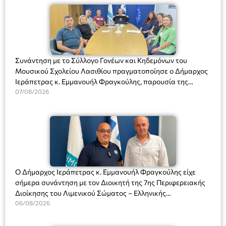
Συνάντηση με το Σύλλογο Γονέων και Κηδεμόνων του
Μουσικού Σχολείου Λασιθίου πραγματοποίησε ο Δήμαρχος
Ιεράπετρας κ. Εμμανουήλ Φραγκούλης, παρουσία της
Διευθύντριας του σχολείου κας Μαριάννας Χαΐτα.
07/08/2026
Ο Δήμαρχος Ιεράπετρας κ. Εμμανουήλ Φραγκούλης είχε
σήμερα συνάντηση με τον Διοικητή της 7ης Περιφερειακής
Διοίκησης του Λιμενικού Σώματος – Ελληνικής
Ακτοφυλακής (Λ.Σ.-ΕΛ.ΑΚΤ.), Αρχιπλοίαρχο Λ.Σ. κ. Ιωάννη
06/08/2026
Ορφανό