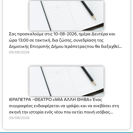
Σας προσκαλούμε στις 10-08-2026, ημέρα Δευτέρα και
ώρα 13:00 σε τακτική, δια ζώσης, συνεδρίαση της
Δημοτικής Επιτροπής Δήμου Ιεράπετραςπου θα διεξαχθεί
στο Δημοτικό Κατάστημα, Δημοκρατίας 31 στην αίθουσα
06/08/2026
«ΙΩΑΝΝΗΣ ΧΡΙΣΤΑΚΗΣ» στον 1ο όροφο, για τη συζήτηση
και λήψη αποφάσεων στα παρακάτω θέματα:
ΙΕΡΑΠΕΤΡΑ –ΘΕΑΤΡΟ «ΜΙΑ ΑΛΛΗ ΘΗΒΑ» Ένας
συγγραφέας ενδιαφέρεται να γράψει και να ανεβάσει στη
σκηνή την ιστορία ενός νέου που εκτίει ποινή ισόβιας
κάθειρξης για πατροκτονία. Ένα πολυβραβευμένο έργο για
05/08/2026
τις σχέσεις πατέρα-γιου, την ανδρική ταυτότητα, την ψυχική
ασθένεια, τον ερωτισμό. Ένα έργο αινιγματικό, συγκινητικό,