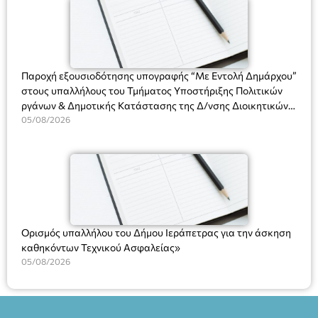
Πλαστήρα), E&G Mini market (Δημοκρατίας 39 Ιεράπετρα)
και στο more.com Χώρος: 3ο Γυμνάσιο Ιεράπετρας
(Είσοδος ΕΠΑ.Λ.) Έναρξη 21:15 Οργάνωση: ΚΝΩΣΟΣ
ΘΕΑΤΡΙΚΕΣ ΠΑΡΑΓΩΓΕΣ ΕΕ
Παροχή εξουσιοδότησης υπογραφής “Με Εντολή Δημάρχου”
στους υπαλλήλους του Τμήματος Υποστήριξης Πολιτικών
ργάνων & Δημοτικής Κατάστασης της Δ/νσης Διοικητικών
Υπηρεσιών για αποφάσεις, πιστοποιητικά, πράξεις και
05/08/2026
χρήση του Πληροφοριακού Συστήματος “Μητρώο Πολιτών”
(Ν. 5314/2026).»
Ορισμός υπαλλήλου του Δήμου Ιεράπετρας για την άσκηση
καθηκόντων Τεχνικού Ασφαλείας»
05/08/2026