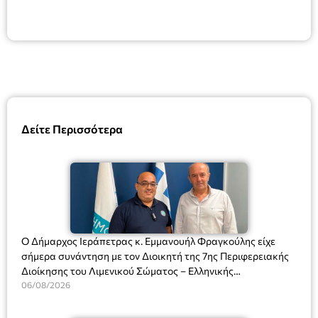
Δείτε Περισσότερα
Ο Δήμαρχος Ιεράπετρας κ. Εμμανουήλ Φραγκούλης είχε
σήμερα συνάντηση με τον Διοικητή της 7ης Περιφερειακής
Διοίκησης του Λιμενικού Σώματος – Ελληνικής
Ακτοφυλακής (Λ.Σ.-ΕΛ.ΑΚΤ.), Αρχιπλοίαρχο Λ.Σ. κ. Ιωάννη
06/08/2026
Ορφανό