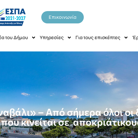
Επικοινωνία
έα του Δήμου
Υπηρεσίες
Για τους επισκέπτες
Έρ
αβάλι» – Από σήμερα όλοι οι
 που κινείται σε αποκριάτικου