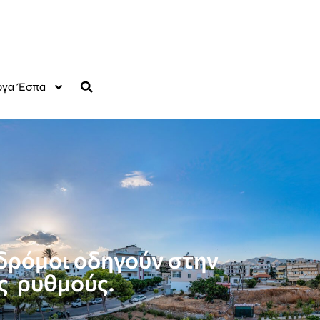
γα Έσπα
 δρόμοι οδηγούν στην
ς ρυθμούς.