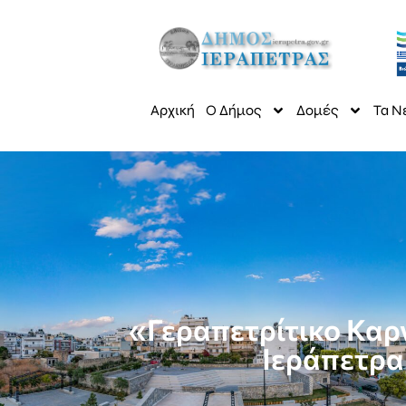
Αρχική
Ο Δήμος
Δομές
Τα Ν
«Γεραπετρίτικο Καρν
Ιεράπετρα