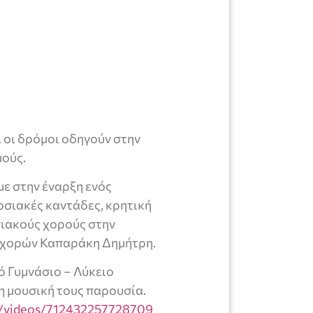
 οι δρόμοι οδηγούν στην
μούς.
ε στην έναρξη ενός
σιακές καντάδες, κρητική
σιακούς χορούς στην
 χορών Καπαράκη Δημήτρη.
 Γυμνάσιο – Λύκειο
η μουσική τους παρουσία.
/videos/712432257728709