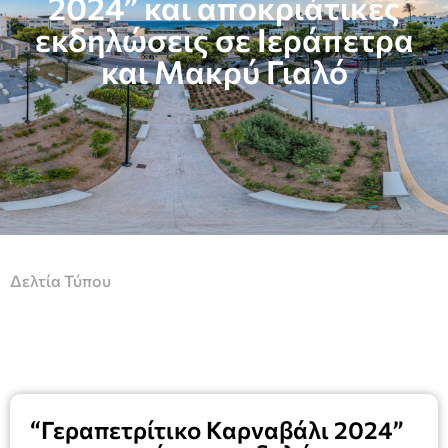
2024” και αποκριάτικες
εκδηλώσεις σε Ιεράπετρα
και Μακρύ Γιαλό
Δελτία Τύπου
“Γεραπετρίτικο Καρναβάλι 2024”