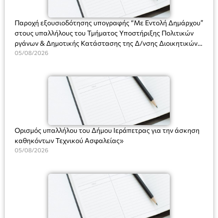
ΘΕΑΤΡΙΚΕΣ ΠΑΡΑΓΩΓΕΣ ΕΕ
Παροχή εξουσιοδότησης υπογραφής “Με Εντολή Δημάρχου”
στους υπαλλήλους του Τμήματος Υποστήριξης Πολιτικών
ργάνων & Δημοτικής Κατάστασης της Δ/νσης Διοικητικών
Υπηρεσιών για αποφάσεις, πιστοποιητικά, πράξεις και
05/08/2026
χρήση του Πληροφοριακού Συστήματος “Μητρώο Πολιτών”
(Ν. 5314/2026).»
Ορισμός υπαλλήλου του Δήμου Ιεράπετρας για την άσκηση
καθηκόντων Τεχνικού Ασφαλείας»
05/08/2026