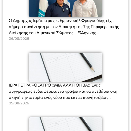
Ο Δήμαρχος Ιεράπετρας κ. Εμμανουήλ Φραγκούλης είχε
σήμερα συνάντηση με τον Διοικητή της 7ης Περιφερειακής
Διοίκησης του Λιμενικού Σώματος – Ελληνικής
Ακτοφυλακής (Λ.Σ.-ΕΛ.ΑΚΤ.), Αρχιπλοίαρχο Λ.Σ. κ. Ιωάννη
06/08/2026
Ορφανό
ΙΕΡΑΠΕΤΡΑ –ΘΕΑΤΡΟ «ΜΙΑ ΑΛΛΗ ΘΗΒΑ» Ένας
συγγραφέας ενδιαφέρεται να γράψει και να ανεβάσει στη
σκηνή την ιστορία ενός νέου που εκτίει ποινή ισόβιας
κάθειρξης για πατροκτονία. Ένα πολυβραβευμένο έργο για
05/08/2026
τις σχέσεις πατέρα-γιου, την ανδρική ταυτότητα, την ψυχική
ασθένεια, τον ερωτισμό. Ένα έργο αινιγματικό, συγκινητικό,
όσο και διασκεδαστικό. Ο διακεκριμένος σκηνοθέτης
Βαγγέλης Θεοδωρόπουλος ανέδειξε το πολυεπίπεδο αυτό