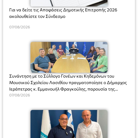
Για να δείτε τις Αποφάσεις Δημοτικής Επιτροπής 2026
ακολουθείστε τον Σύνδεσμο
07/08/2026
Συνάντηση με το Σύλλογο Γονέων και Κηδεμόνων του
Μουσικού Σχολείου Λασιθίου πραγματοποίησε ο Δήμαρχος
Ιεράπετρας κ. Εμμανουήλ Φραγκούλης, παρουσία της
Διευθύντριας του σχολείου κας Μαριάννας Χαΐτα.
07/08/2026