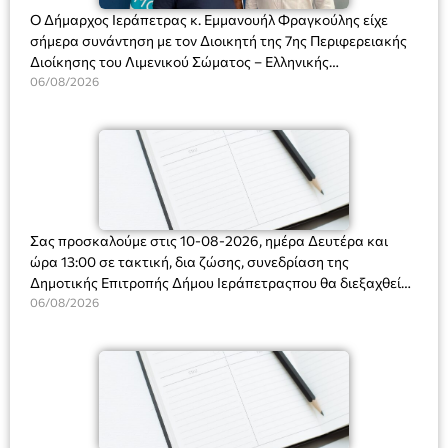
Ο Δήμαρχος Ιεράπετρας κ. Εμμανουήλ Φραγκούλης είχε
σήμερα συνάντηση με τον Διοικητή της 7ης Περιφερειακής
Διοίκησης του Λιμενικού Σώματος – Ελληνικής
Ακτοφυλακής (Λ.Σ.-ΕΛ.ΑΚΤ.), Αρχιπλοίαρχο Λ.Σ. κ. Ιωάννη
06/08/2026
Ορφανό
Σας προσκαλούμε στις 10-08-2026, ημέρα Δευτέρα και
ώρα 13:00 σε τακτική, δια ζώσης, συνεδρίαση της
Δημοτικής Επιτροπής Δήμου Ιεράπετραςπου θα διεξαχθεί
στο Δημοτικό Κατάστημα, Δημοκρατίας 31 στην αίθουσα
06/08/2026
«ΙΩΑΝΝΗΣ ΧΡΙΣΤΑΚΗΣ» στον 1ο όροφο, για τη συζήτηση
και λήψη αποφάσεων στα παρακάτω θέματα: