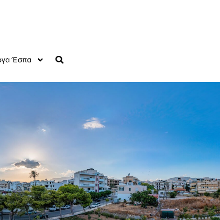
γα Έσπα