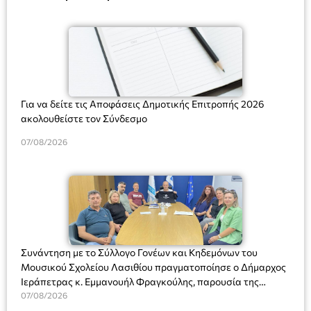
Για να δείτε τις Αποφάσεις Δημοτικής Επιτροπής 2026
ακολουθείστε τον Σύνδεσμο
07/08/2026
Συνάντηση με το Σύλλογο Γονέων και Κηδεμόνων του
Μουσικού Σχολείου Λασιθίου πραγματοποίησε ο Δήμαρχος
Ιεράπετρας κ. Εμμανουήλ Φραγκούλης, παρουσία της
Διευθύντριας του σχολείου κας Μαριάννας Χαΐτα.
07/08/2026