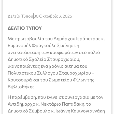
Δελτία Τύπου
30 Οκτωβρίου, 2025
ΔΕΛΤΙΟ ΤΥΠΟΥ
Με πρωτοβουλία του Δημάρχου Ιεράπετρας κ.
Εμμανουήλ Φραγκούλη ξεκίνησε η
αντικατάσταση των κουφωμάτων στο παλιό
Δημοτικό Σχολείο Σταυροχωρίου,
ικανοποιώντας ένα χρόνιο αίτημα του
Πολιτιστικού Συλλόγου Σταυροχωρίου –
Κουτσουρά και του Σωματείου Φίλων της
Βιβλιοθήκης.
Η παρέμβαση, που έγινε σε συνεργασία με τον
Αντιδήμαρχο κ. Νεκτάριο Παπαδάκη, το
Δημοτικό Σύμβουλο κ. Ιωάννη Καμινογιαννάκη