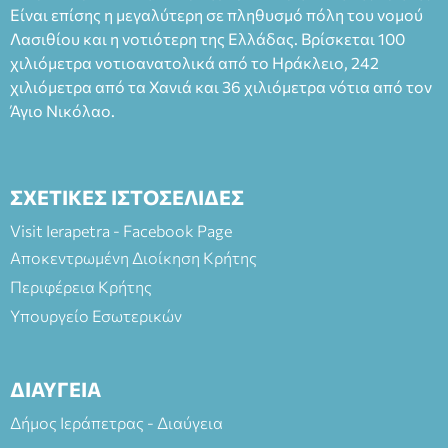
Είναι επίσης η μεγαλύτερη σε πληθυσμό πόλη του νομού
Πλαστήρα), E&G Mini market (Δημοκρατίας 39 Ιεράπετρα)
Λασιθίου και η νοτιότερη της Ελλάδας. Βρίσκεται 100
και στο more.com Χώρος: 3ο Γυμνάσιο Ιεράπετρας
(Είσοδος ΕΠΑ.Λ.) Έναρξη 21:15 Οργάνωση: ΚΝΩΣΟΣ
χιλιόμετρα νοτιοανατολικά από το Ηράκλειο, 242
ΘΕΑΤΡΙΚΕΣ ΠΑΡΑΓΩΓΕΣ ΕΕ
χιλιόμετρα από τα Χανιά και 36 χιλιόμετρα νότια από τον
Άγιο Νικόλαο.
ΣΧΕΤΙΚΕΣ ΙΣΤΟΣΕΛΙΔΕΣ
Visit Ierapetra - Facebook Page
Αποκεντρωμένη Διοίκηση Κρήτης
Περιφέρεια Κρήτης
Υπουργείο Εσωτερικών
ΔΙΑΥΓΕΙΑ
Δήμος Ιεράπετρας - Διαύγεια