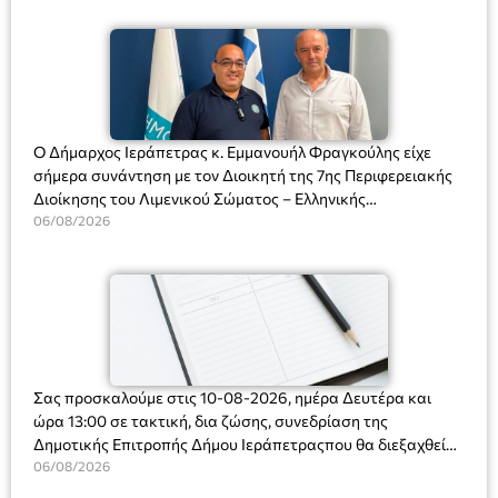
Ο Δήμαρχος Ιεράπετρας κ. Εμμανουήλ Φραγκούλης είχε
σήμερα συνάντηση με τον Διοικητή της 7ης Περιφερειακής
Διοίκησης του Λιμενικού Σώματος – Ελληνικής
Ακτοφυλακής (Λ.Σ.-ΕΛ.ΑΚΤ.), Αρχιπλοίαρχο Λ.Σ. κ. Ιωάννη
06/08/2026
Ορφανό
Σας προσκαλούμε στις 10-08-2026, ημέρα Δευτέρα και
ώρα 13:00 σε τακτική, δια ζώσης, συνεδρίαση της
Δημοτικής Επιτροπής Δήμου Ιεράπετραςπου θα διεξαχθεί
στο Δημοτικό Κατάστημα, Δημοκρατίας 31 στην αίθουσα
06/08/2026
«ΙΩΑΝΝΗΣ ΧΡΙΣΤΑΚΗΣ» στον 1ο όροφο, για τη συζήτηση