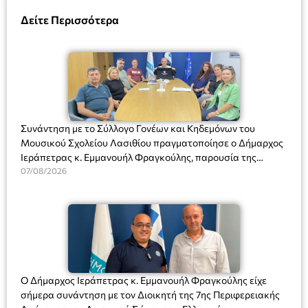
Δείτε Περισσότερα
Συνάντηση με το Σύλλογο Γονέων και Κηδεμόνων του
Μουσικού Σχολείου Λασιθίου πραγματοποίησε ο Δήμαρχος
Ιεράπετρας κ. Εμμανουήλ Φραγκούλης, παρουσία της
Διευθύντριας του σχολείου κας Μαριάννας Χαΐτα.
07/08/2026
Ο Δήμαρχος Ιεράπετρας κ. Εμμανουήλ Φραγκούλης είχε
σήμερα συνάντηση με τον Διοικητή της 7ης Περιφερειακής