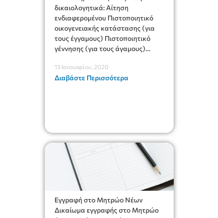
δικαιολογητικά: Αίτηση
ενδιαφερομένου Πιστοποιητικό
οικογενειακής κατάστασης (για
τους έγγαμους) Πιστοποιητικό
γέννησης (για τους άγαμους)
Υπεύθυνη δήλωση του Ν.
13 Ιανουαρίου, 2020
1599/1986 ότι γίνεται
Διαβάστε Περισσότερα
επαναδημότευση για πρώτη φορά
[wpdm_package id=’34110′]
Εγγραφή στο Μητρώο Νέων
Δικαίωμα εγγραφής στο Μητρώο