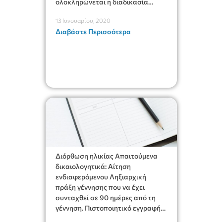
ολοκληρώνεται η διαδικασία
μέσω της εφαρμογής του
13 Ιανουαρίου, 2020
Μητρώου Πολιτών. Για τη
Διαβάστε Περισσότερα
διαγραφή από τα δημοτολόγια
λόγω θανάτου χρειάζεται μόνο:
Ληξιαρχική πράξη θανάτου
[wpdm_package id=’34139′]
Διόρθωση ηλικίας Απαιτούμενα
δικαιολογητικά: Αίτηση
ενδιαφερόμενου Ληξιαρχική
πράξη γέννησης που να έχει
συνταχθεί σε 90 ημέρες από τη
γέννηση. Πιστοποιητικό εγγραφής
στα Μ.Α (για άνδρες) Σε