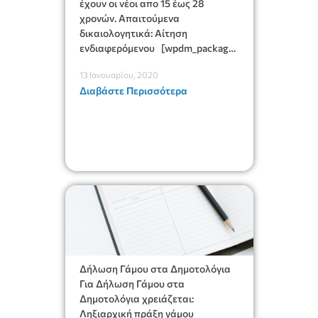
έχουν οι νέοι απο 15 έως 28
χρονών. Απαιτούμενα
δικαιολογητικά: Αίτηση
ενδιαφερόμενου [wpdm_package
id=’34307′]
13 Ιανουαρίου, 2020
Διαβάστε Περισσότερα
Δήλωση Γάμου στα Δημοτολόγια
Για Δήλωση Γάμου στα
Δημοτολόγια χρειάζεται:
Ληξιαρχική πράξη γάμου