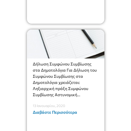
λειτουργού τεμένους ή συναγωγής
Υπεύθυνη δήλωση
[wpdm_package id=’34128′]
Δήλωση Συμφώνου Συμβίωσης
στα Δημοτολόγια Για Δήλωση του
Συμφώνου Συμβίωσης στα
Δημοτολόγια χρειάζεται:
Ληξιαρχική πράξη Συμφώνου
Συμβίωσης Αστυνομική
ταυτότητα
13 Ιανουαρίου, 2020
Διαβάστε Περισσότερα