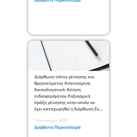
Βεβαίωση εφημερίου ή οικείου
θρησκευτικού λειτουργού
τεμένους ή συναγωγής Υπεύθυνη
δήλωση [wpdm_package
id=’34128′]
Διόρθωση τόπου γέννησης και
θρησκεύματος Απαιτούμενα
δικαιολογητικά: Αίτηση
ενδιαφερόμενου Ληξιαρχική
πράξη γέννησης στην οποία να
έχει καταχωρηθεί η διόρθωση Σε
περίπτωση που δεν υπάρχει
13 Ιανουαρίου, 2020
ληξιαρχική πράξη γέννησης,
Διαβάστε Περισσότερα
υποβάλλονται: Βεβαίωση
εφημερίου ή οικείου θρησκευτικού