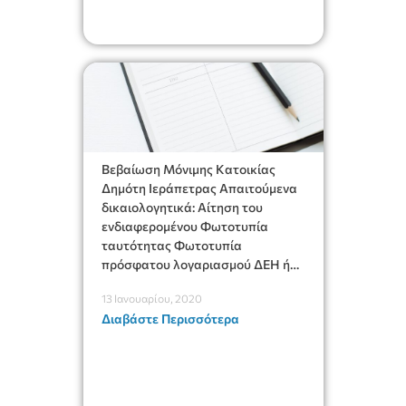
Βεβαίωση Μόνιμης Κατοικίας
Δημότη Ιεράπετρας Απαιτούμενα
δικαιολογητικά: Αίτηση του
ενδιαφερομένου Φωτοτυπία
ταυτότητας Φωτοτυπία
πρόσφατου λογαριασμού ΔΕΗ ή
ΟΤΕ ή Εκκαθαριστικού εφορίας
13 Ιανουαρίου, 2020
Υπεύθυνη δήλωση του Ν.
Διαβάστε Περισσότερα
1599/1986 για τη μονιμότητα της
κατοικίας του ενδιαφερομένου
στο Ηράκλειο με τα στοιχεία της
διεύθυνσης Εκκαθαριστικό
εφορίας [wpdm_package