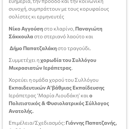
ευημερία, την πρόοδο και την κοινωνική
συνοχή, συμπράττουν με τους κορυφαίους
σολίστες κι ερμηνευτές
Νίκο Αγγούση
στο κλαρίνο,
Παναγιώτη
Σάκκουλα
στο στεριανό λαούτο και
Δήμο Παπατζαλάκη
στο τραγούδι.
Συμμετέχει η
χορωδία του Συλλόγου
Μικρασιατών Ιεράπετρας
.
Χορεύει η ομάδα χορού του Συλλόγου
Εκπαιδευτικών Α’βάθμιας Εκπαίδευσης
Ιεράπετρας ‘Μαρία Λιουδάκη’ και
ο
Πολιτιστικός & Φυσιολατρικός Σύλλογος
Ανατολής.
Επιμέλεια/Σχεδιασμός:
Γιάννης Παπατζανής,