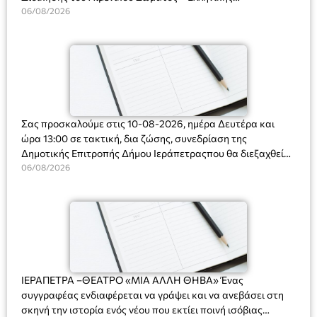
Ακτοφυλακής (Λ.Σ.-ΕΛ.ΑΚΤ.), Αρχιπλοίαρχο Λ.Σ. κ. Ιωάννη
06/08/2026
Ορφανό
Σας προσκαλούμε στις 10-08-2026, ημέρα Δευτέρα και
ώρα 13:00 σε τακτική, δια ζώσης, συνεδρίαση της
Δημοτικής Επιτροπής Δήμου Ιεράπετραςπου θα διεξαχθεί
στο Δημοτικό Κατάστημα, Δημοκρατίας 31 στην αίθουσα
06/08/2026
«ΙΩΑΝΝΗΣ ΧΡΙΣΤΑΚΗΣ» στον 1ο όροφο, για τη συζήτηση
και λήψη αποφάσεων στα παρακάτω θέματα:
ΙΕΡΑΠΕΤΡΑ –ΘΕΑΤΡΟ «ΜΙΑ ΑΛΛΗ ΘΗΒΑ» Ένας
συγγραφέας ενδιαφέρεται να γράψει και να ανεβάσει στη
σκηνή την ιστορία ενός νέου που εκτίει ποινή ισόβιας