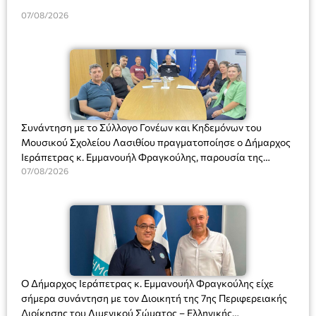
07/08/2026
Συνάντηση με το Σύλλογο Γονέων και Κηδεμόνων του
Μουσικού Σχολείου Λασιθίου πραγματοποίησε ο Δήμαρχος
Ιεράπετρας κ. Εμμανουήλ Φραγκούλης, παρουσία της
Διευθύντριας του σχολείου κας Μαριάννας Χαΐτα.
07/08/2026
Ο Δήμαρχος Ιεράπετρας κ. Εμμανουήλ Φραγκούλης είχε
σήμερα συνάντηση με τον Διοικητή της 7ης Περιφερειακής
Διοίκησης του Λιμενικού Σώματος – Ελληνικής