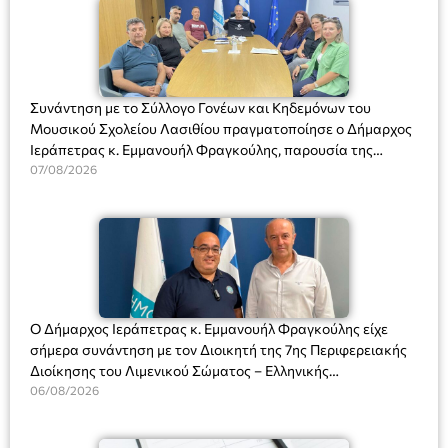
Συνάντηση με το Σύλλογο Γονέων και Κηδεμόνων του
Μουσικού Σχολείου Λασιθίου πραγματοποίησε ο Δήμαρχος
Ιεράπετρας κ. Εμμανουήλ Φραγκούλης, παρουσία της
Διευθύντριας του σχολείου κας Μαριάννας Χαΐτα.
07/08/2026
Ο Δήμαρχος Ιεράπετρας κ. Εμμανουήλ Φραγκούλης είχε
σήμερα συνάντηση με τον Διοικητή της 7ης Περιφερειακής
Διοίκησης του Λιμενικού Σώματος – Ελληνικής
Ακτοφυλακής (Λ.Σ.-ΕΛ.ΑΚΤ.), Αρχιπλοίαρχο Λ.Σ. κ. Ιωάννη
06/08/2026
Ορφανό