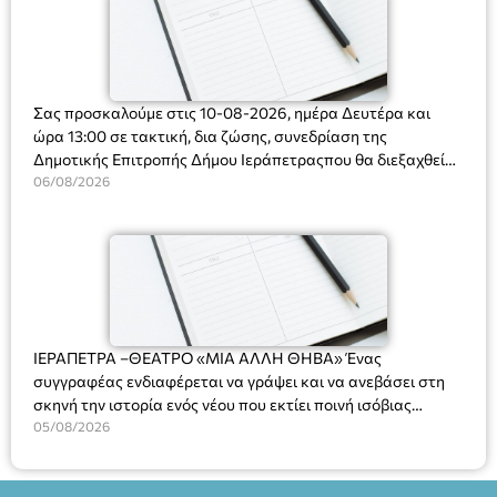
Σας προσκαλούμε στις 10-08-2026, ημέρα Δευτέρα και
ώρα 13:00 σε τακτική, δια ζώσης, συνεδρίαση της
Δημοτικής Επιτροπής Δήμου Ιεράπετραςπου θα διεξαχθεί
στο Δημοτικό Κατάστημα, Δημοκρατίας 31 στην αίθουσα
06/08/2026
«ΙΩΑΝΝΗΣ ΧΡΙΣΤΑΚΗΣ» στον 1ο όροφο, για τη συζήτηση
και λήψη αποφάσεων στα παρακάτω θέματα:
ΙΕΡΑΠΕΤΡΑ –ΘΕΑΤΡΟ «ΜΙΑ ΑΛΛΗ ΘΗΒΑ» Ένας
συγγραφέας ενδιαφέρεται να γράψει και να ανεβάσει στη
σκηνή την ιστορία ενός νέου που εκτίει ποινή ισόβιας
κάθειρξης για πατροκτονία. Ένα πολυβραβευμένο έργο για
05/08/2026
τις σχέσεις πατέρα-γιου, την ανδρική ταυτότητα, την ψυχική
ασθένεια, τον ερωτισμό. Ένα έργο αινιγματικό, συγκινητικό,