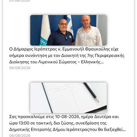
Διευθύντριας του σχολείου κας Μαριάννας Χαΐτα.
07/08/2026
Ο Δήμαρχος Ιεράπετρας κ. Εμμανουήλ Φραγκούλης είχε
σήμερα συνάντηση με τον Διοικητή της 7ης Περιφερειακής
Διοίκησης του Λιμενικού Σώματος – Ελληνικής
Ακτοφυλακής (Λ.Σ.-ΕΛ.ΑΚΤ.), Αρχιπλοίαρχο Λ.Σ. κ. Ιωάννη
06/08/2026
Ορφανό
Σας προσκαλούμε στις 10-08-2026, ημέρα Δευτέρα και
ώρα 13:00 σε τακτική, δια ζώσης, συνεδρίαση της
Δημοτικής Επιτροπής Δήμου Ιεράπετραςπου θα διεξαχθεί
στο Δημοτικό Κατάστημα, Δημοκρατίας 31 στην αίθουσα
06/08/2026