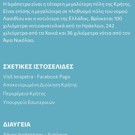
Η Ιεράπετρα είναι η τέταρτη μεγαλύτερη πόλη της Κρήτης.
άνω των 65 Προπώληση: Βιβλιοπωλείο Πάπυρος (Πλατεία
Είναι επίσης η μεγαλύτερη σε πληθυσμό πόλη του νομού
Πλαστήρα), E&G Mini market (Δημοκρατίας 39 Ιεράπετρα)
Λασιθίου και η νοτιότερη της Ελλάδας. Βρίσκεται 100
και στο more.com Χώρος: 3ο Γυμνάσιο Ιεράπετρας
(Είσοδος ΕΠΑ.Λ.) Έναρξη 21:15 Οργάνωση: ΚΝΩΣΟΣ
χιλιόμετρα νοτιοανατολικά από το Ηράκλειο, 242
ΘΕΑΤΡΙΚΕΣ ΠΑΡΑΓΩΓΕΣ ΕΕ
χιλιόμετρα από τα Χανιά και 36 χιλιόμετρα νότια από τον
Άγιο Νικόλαο.
ΣΧΕΤΙΚΕΣ ΙΣΤΟΣΕΛΙΔΕΣ
Visit Ierapetra - Facebook Page
Αποκεντρωμένη Διοίκηση Κρήτης
Περιφέρεια Κρήτης
Υπουργείο Εσωτερικών
ΔΙΑΥΓΕΙΑ
Δήμος Ιεράπετρας - Διαύγεια