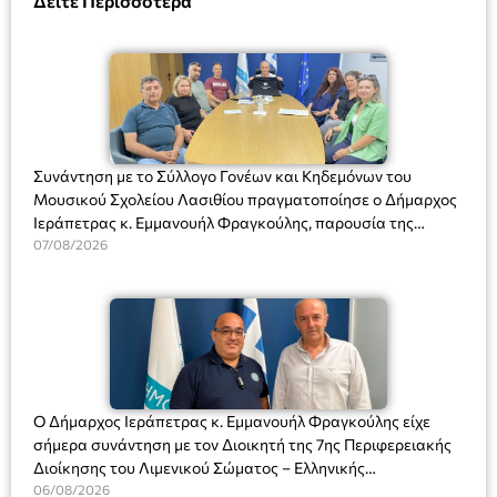
Δείτε Περισσότερα
Συνάντηση με το Σύλλογο Γονέων και Κηδεμόνων του
Μουσικού Σχολείου Λασιθίου πραγματοποίησε ο Δήμαρχος
Ιεράπετρας κ. Εμμανουήλ Φραγκούλης, παρουσία της
Διευθύντριας του σχολείου κας Μαριάννας Χαΐτα.
07/08/2026
Ο Δήμαρχος Ιεράπετρας κ. Εμμανουήλ Φραγκούλης είχε
σήμερα συνάντηση με τον Διοικητή της 7ης Περιφερειακής
Διοίκησης του Λιμενικού Σώματος – Ελληνικής
Ακτοφυλακής (Λ.Σ.-ΕΛ.ΑΚΤ.), Αρχιπλοίαρχο Λ.Σ. κ. Ιωάννη
06/08/2026