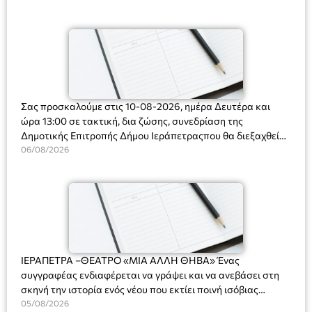
Ορφανό
Σας προσκαλούμε στις 10-08-2026, ημέρα Δευτέρα και
ώρα 13:00 σε τακτική, δια ζώσης, συνεδρίαση της
Δημοτικής Επιτροπής Δήμου Ιεράπετραςπου θα διεξαχθεί
στο Δημοτικό Κατάστημα, Δημοκρατίας 31 στην αίθουσα
06/08/2026
«ΙΩΑΝΝΗΣ ΧΡΙΣΤΑΚΗΣ» στον 1ο όροφο, για τη συζήτηση
και λήψη αποφάσεων στα παρακάτω θέματα:
ΙΕΡΑΠΕΤΡΑ –ΘΕΑΤΡΟ «ΜΙΑ ΑΛΛΗ ΘΗΒΑ» Ένας
συγγραφέας ενδιαφέρεται να γράψει και να ανεβάσει στη
σκηνή την ιστορία ενός νέου που εκτίει ποινή ισόβιας
κάθειρξης για πατροκτονία. Ένα πολυβραβευμένο έργο για
05/08/2026