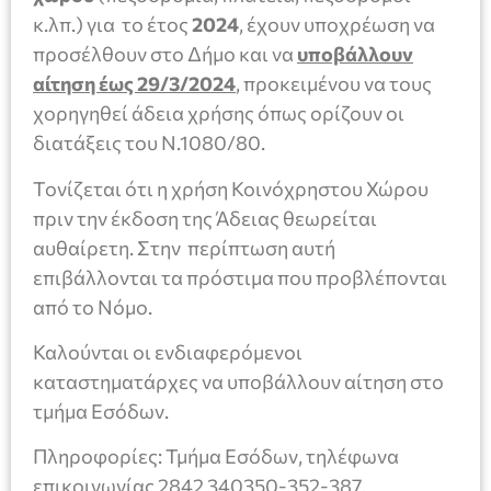
κ.λπ.) για το έτος
2024
, έχουν υποχρέωση να
προσέλθουν στο Δήμο και να
υποβάλλουν
αίτηση έως 29/3/2024
, προκειμένου να τους
χορηγηθεί άδεια χρήσης όπως ορίζουν οι
διατάξεις του Ν.1080/80.
Τονίζεται ότι η χρήση Κοινόχρηστου Χώρου
πριν την έκδοση της Άδειας θεωρείται
αυθαίρετη. Στην περίπτωση αυτή
επιβάλλονται τα πρόστιμα που προβλέπονται
από το Νόμο.
Καλούνται οι ενδιαφερόμενοι
καταστηματάρχες να υποβάλλουν αίτηση στο
τμήμα Εσόδων.
Πληροφορίες: Τμήμα Εσόδων, τηλέφωνα
επικοινωνίας 2842 340350-352-387.