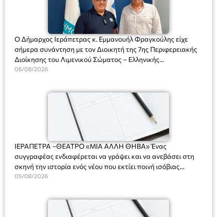
Ο Δήμαρχος Ιεράπετρας κ. Εμμανουήλ Φραγκούλης είχε
σήμερα συνάντηση με τον Διοικητή της 7ης Περιφερειακής
Διοίκησης του Λιμενικού Σώματος – Ελληνικής
Ακτοφυλακής (Λ.Σ.-ΕΛ.ΑΚΤ.), Αρχιπλοίαρχο Λ.Σ. κ. Ιωάννη
06/08/2026
Ορφανό
ΙΕΡΑΠΕΤΡΑ –ΘΕΑΤΡΟ «ΜΙΑ ΑΛΛΗ ΘΗΒΑ» Ένας
συγγραφέας ενδιαφέρεται να γράψει και να ανεβάσει στη
σκηνή την ιστορία ενός νέου που εκτίει ποινή ισόβιας
κάθειρξης για πατροκτονία. Ένα πολυβραβευμένο έργο για
05/08/2026
τις σχέσεις πατέρα-γιου, την ανδρική ταυτότητα, την ψυχική
ασθένεια, τον ερωτισμό. Ένα έργο αινιγματικό, συγκινητικό,
όσο και διασκεδαστικό. Ο διακεκριμένος σκηνοθέτης