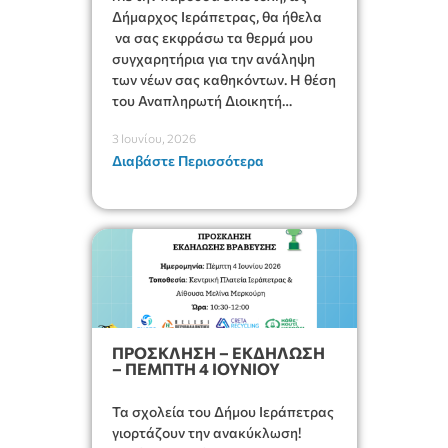
Δήμαρχος Ιεράπετρας, θα ήθελα
να σας εκφράσω τα θερμά μου
συγχαρητήρια για την ανάληψη
των νέων σας καθηκόντων. Η θέση
του Αναπληρωτή Διοικητή
Νοσοκομείου Ιεράπετρας είναι
3 Ιουνίου, 2026
ιδιαίτερα απαιτητική και
Διαβάστε Περισσότερα
νευραλγικής σημασίας, καθώς
συνεπάγεται αυξημένες ευθύνες
και απαιτεί υψηλό αίσθημα
καθήκοντος, διοικητική επάρκεια
και διαρκή προσήλωση στην
εξυπηρέτηση του κοινωνικού
συνόλου.
ΠΡΟΣΚΛΗΣΗ – ΕΚΔΗΛΩΣΗ
– ΠΕΜΠΤΗ 4 ΙΟΥΝΙΟΥ
Τα σχολεία του Δήμου Ιεράπετρας
γιορτάζουν την ανακύκλωση!