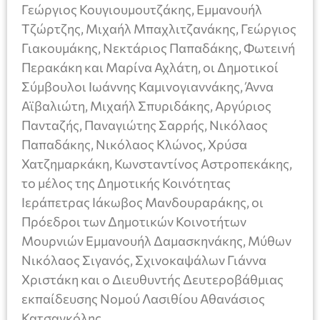
Γεώργιος Κουγιουμουτζάκης, Εμμανουήλ
Τζώρτζης, Μιχαήλ Μπαχλιτζανάκης, Γεώργιος
Γιακουμάκης, Νεκτάριος Παπαδάκης, Φωτεινή
Περακάκη και Μαρίνα Αχλάτη, οι Δημοτικοί
Σύμβουλοι Ιωάννης Καμινογιαννάκης, Άννα
Αϊβαλιώτη, Μιχαήλ Σπυριδάκης, Αργύριος
Πανταζής, Παναγιώτης Σαρρής, Νικόλαος
Παπαδάκης, Νικόλαος Κλώνος, Χρύσα
Χατζημαρκάκη, Κωνσταντίνος Αστροπεκάκης,
το μέλος της Δημοτικής Κοινότητας
Ιεράπετρας Ιάκωβος Μανδουραράκης, οι
Πρόεδροι των Δημοτικών Κοινοτήτων
Μουρνιών Εμμανουήλ Δαμασκηνάκης, Μύθων
Νικόλαος Σιγανός, Σχινοκαψάλων Γιάννα
Χριστάκη και ο Διευθυντής Δευτεροβάθμιας
εκπαίδευσης Νομού Λασιθίου Αθανάσιος
Κατσαγκόλης.