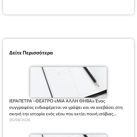
Δείτε Περισσότερα
ΙΕΡΑΠΕΤΡΑ –ΘΕΑΤΡΟ «ΜΙΑ ΑΛΛΗ ΘΗΒΑ» Ένας
συγγραφέας ενδιαφέρεται να γράψει και να ανεβάσει στη
σκηνή την ιστορία ενός νέου που εκτίει ποινή ισόβιας
κάθειρξης για πατροκτονία. Ένα πολυβραβευμένο έργο για
05/08/2026
τις σχέσεις πατέρα-γιου, την ανδρική ταυτότητα, την ψυχική
ασθένεια, τον ερωτισμό. Ένα έργο αινιγματικό, συγκινητικό,