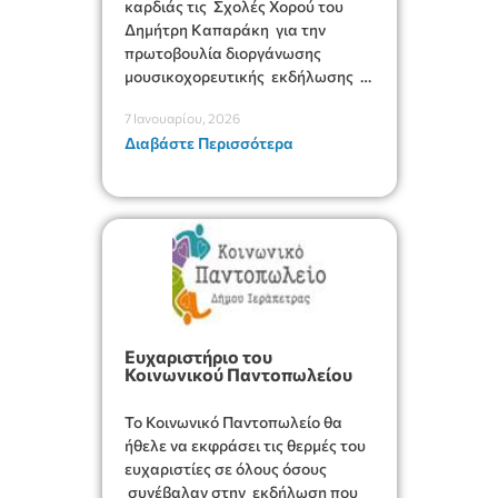
καρδιάς τις Σχολές Χορού του
Δημήτρη Καπαράκη για την
πρωτοβουλία διοργάνωσης
μουσικοχορευτικής εκδήλωσης
στις 22 Δεκεμβρίου 2025 στην
7 Ιανουαρίου, 2026
αίθουσα Μελίνα Μερκούρη με
Διαβάστε Περισσότερα
εισιτήριο –τρόφιμα και είδη
πρώτης ανάγκης για την ενίσχυση
της Δομής .
Ευχαριστήριο του
Κοινωνικού Παντοπωλείου
Το Κοινωνικό Παντοπωλείο θα
ήθελε να εκφράσει τις θερμές του
ευχαριστίες σε όλους όσους
συνέβαλαν στην εκδήλωση που