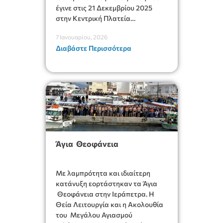
έγινε στις 21 Δεκεμβρίου 2025
στην Κεντρική Πλατεία
Ιεράπετρας και στη δράση
7 Ιανουαρίου, 2026
συγκέντρωσης τροφίμων για τη
Διαβάστε Περισσότερα
στήριξη της δομής μας.
Άγια Θεοφάνεια
Με λαμπρότητα και ιδιαίτερη
κατάνυξη εορτάστηκαν τα Άγια
Θεοφάνεια στην Ιεράπετρα. Η
Θεία Λειτουργία και η Ακολουθία
του Μεγάλου Αγιασμού