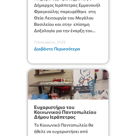
Δήμαρχος Ιεράπετρας Εμμανουήλ
Φραγκούλης παρευρέθηκε στη
Θεία Λειτουργία του Μεγάλου
Βασιλείου και στην επίσημη
Δοξολογία για την έναρξη του
νέου έτους που τελέστηκε στον
7 Ιανουαρίου, 2026
Ιερό Μητροπολιτικό Ναό Αγίου
Διαβάστε Περισσότερα
Γεωργίου, ιερουργούντος του
Σεβασμιωτάτου Μητροπολίτου
Ιεραπύτνης και Σητείας κ.
Κυρίλλου.
Ευχαριστήριο του
Κοινωνικού Παντοπωλείου
Δήμου Ιεράπετρας
Το Κοινωνικό Παντοπωλείο θα
ήθελε να ευχαριστήσει από