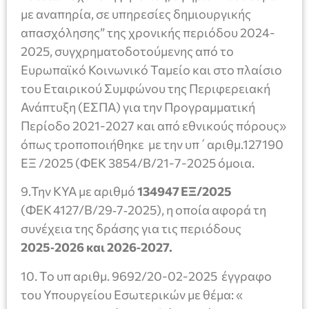
με αναπηρία, σε υπηρεσίες δημιουργικής
απασχόλησης” της χρονικής περιόδου 2024-
2025, συγχρηματοδοτούμενης από το
Ευρωπαϊκό Κοινωνικό Ταμείο και στο πλαίσιο
του Εταιρικού Συμφώνου της Περιφερειακή
Ανάπτυξη (ΕΣΠΑ) για την Προγραμματική
Περίοδο 2021-2027 και από εθνικούς πόρους»
όπως τροποποιήθηκε με την υπ΄αριθμ.127190
ΕΞ /2025 (ΦΕΚ 3854/Β/21-7-2025 όμοια.
9.Την ΚΥΑ με αριθμό
134947 ΕΞ/2025
(ΦΕΚ 4127/Β/29‑7‑2025), η οποία αφορά τη
συνέχεια της δράσης για τις περιόδους
2025‑2026 και 2026‑2027.
10. Το υπ αριθμ. 9692/20-02-2025 έγγραφο
του Υπουργείου Εσωτερικών με θέμα: «