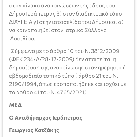
στον πίνακα ανακοινώσεων της έδρας του
∆ήµου Ιεράπετρας β) στον διαδικτυακό τόπο
∆ΙΑΥΓΕΙΑ γ) στην ιστοσελίδα του ∆ήµου και δ)
να κοινοποιηθεί στον Ιατρικό Σύλλογο
Λασιθίου.
Σύμφωνα με το άρθρο 10 του Ν. 3812/2009
(ΦΕΚ 234/Α/28-12-2009) δεν απαιτείται η
δημοσίευση της ανακοίνωσης στον ημερήσιο ή
εβδομαδιαίο τοπικό τύπο ( άρθρο 21 του Ν.
2190/1994, όπως τροποποιήθηκε και ισχύει με
το άρθρο 41 του Ν. 4765/2021).
ΜΕΔ
Ο Αντιδήμαρχος Ιεράπετρας
Γεώργιος Χατζάκης