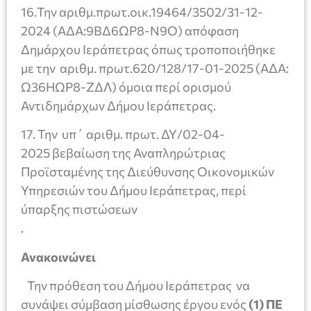
16.Την αριθμ.πρωτ.οικ.19464/3502/31-12-
2024 (ΑΔΑ:9ΒΔ6ΩΡ8-Ν9Ο) απόφαση
Δημάρχου Ιεράπετρας όπως τροποποιήθηκε
με την αριθμ. πρωτ.620/128/17-01-2025 (ΑΔΑ:
Ω36ΗΩΡ8-ΖΔΛ) όμοια περί ορισμού
Αντιδημάρχων Δήμου Ιεράπετρας.
17. Την υπ΄ αριθμ. πρωτ. ΔΥ/02-04-
2025 βεβαίωση της Αναπληρώτριας
Προϊσταμένης της Διεύθυνσης Οικονομικών
Υπηρεσιών του Δήμου Ιεράπετρας, περί
ύπαρξης πιστώσεων
.
Ανακοινώνει
Την πρόθεση του Δήμου Ιεράπετρας να
συνάψει σύμβαση μίσθωσης έργου ενός
(1) ΠΕ