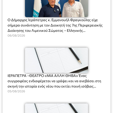
Ο Δήμαρχος Ιεράπετρας κ. Εμμανουήλ Φραγκούλης είχε
σήμερα συνάντηση με τον Διοικητή της 7ης Περιφερειακής
Διοίκησης του Λιμενικού Σώματος – Ελληνικής
Ακτοφυλακής (Λ.Σ.-ΕΛ.ΑΚΤ.), Αρχιπλοίαρχο Λ.Σ. κ. Ιωάννη
06/08/2026
Ορφανό
ΙΕΡΑΠΕΤΡΑ –ΘΕΑΤΡΟ «ΜΙΑ ΑΛΛΗ ΘΗΒΑ» Ένας
συγγραφέας ενδιαφέρεται να γράψει και να ανεβάσει στη
σκηνή την ιστορία ενός νέου που εκτίει ποινή ισόβιας
κάθειρξης για πατροκτονία. Ένα πολυβραβευμένο έργο για
05/08/2026
τις σχέσεις πατέρα-γιου, την ανδρική ταυτότητα, την ψυχική
ασθένεια, τον ερωτισμό. Ένα έργο αινιγματικό, συγκινητικό,
όσο και διασκεδαστικό. Ο διακεκριμένος σκηνοθέτης
Βαγγέλης Θεοδωρόπουλος ανέδειξε το πολυεπίπεδο αυτό