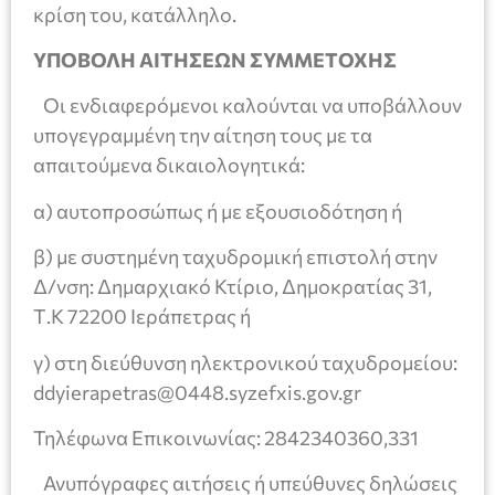
κρίση του, κατάλληλο.
ΥΠΟΒΟΛΗ ΑΙΤΗΣΕΩΝ ΣΥΜΜΕΤΟΧΗΣ
Οι ενδιαφερόμενοι καλούνται να υποβάλλουν
υπογεγραμμένη την αίτηση τους με τα
απαιτούμενα δικαιολογητικά:
α) αυτοπροσώπως ή με εξουσιοδότηση ή
β) με συστημένη ταχυδρομική επιστολή στην
Δ/νση: Δημαρχιακό Κτίριο, Δημοκρατίας 31,
Τ.Κ 72200 Ιεράπετρας ή
γ) στη διεύθυνση ηλεκτρονικού ταχυδρομείου:
ddyierapetras@0448.syzefxis.gov.gr
Τηλέφωνα Επικοινωνίας: 2842340360,331
Ανυπόγραφες αιτήσεις ή υπεύθυνες δηλώσεις