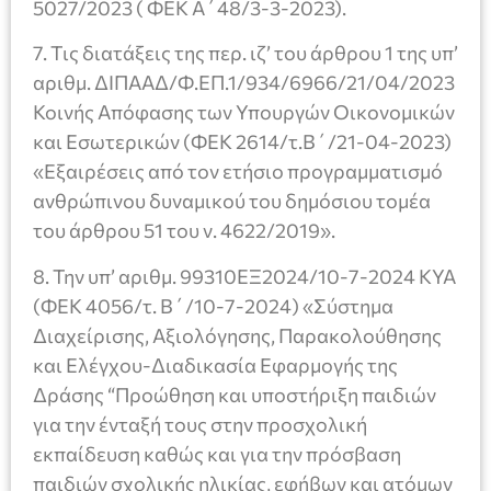
5027/2023 ( ΦΕΚ Α΄48/3-3-2023).
7. Τις διατάξεις της περ. ιζ’ του άρθρου 1 της υπ’
αριθμ. ΔΙΠΑΑΔ/Φ.ΕΠ.1/934/6966/21/04/2023
Κοινής Απόφασης των Υπουργών Οικονομικών
και Εσωτερικών (ΦΕΚ 2614/τ.Β΄/21-04-2023)
«Εξαιρέσεις από τον ετήσιο προγραμματισμό
ανθρώπινου δυναμικού του δημόσιου τομέα
του άρθρου 51 του ν. 4622/2019».
8. Την υπ’ αριθμ. 99310ΕΞ2024/10-7-2024 ΚΥΑ
(ΦΕΚ 4056/τ. Β΄/10-7-2024) «Σύστημα
Διαχείρισης, Αξιολόγησης, Παρακολούθησης
και Ελέγχου-Διαδικασία Εφαρμογής της
Δράσης “Προώθηση και υποστήριξη παιδιών
για την ένταξή τους στην προσχολική
εκπαίδευση καθώς και για την πρόσβαση
παιδιών σχολικής ηλικίας, εφήβων και ατόμων