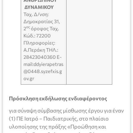
ΔΥΝΑΜΙΚΟΥ
Ταχ. Δ/νση:
Δημοκρατίας 31,
ος
2
όροφος Ταχ.
Κώδ.: 72200
Πληροφορίες:
Α.Περάκη ΤΗΛ.:
28423040360 Ε-
mail:ddyierapetras
@0448.syzefxis.g
ov.gr
Πρόσκληση εκδήλωσης ενδιαφέροντος
για σύναψη σύμβασης μίσθωσης έργου για έναν
(1) ΠΕ Ιατρό – Παιδιατρικής, στο πλαίσιο
υλοποίησης της πράξης «Προώθηση και