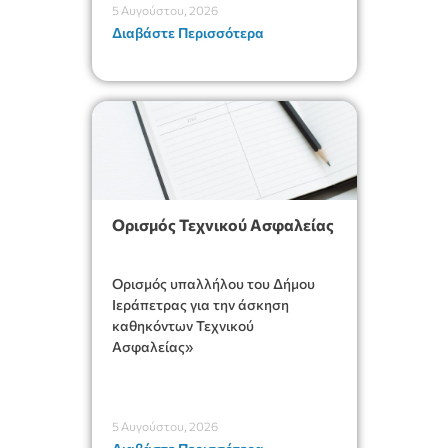
5 Αυγούστου, 2026
αποφάσεις, πιστοποιητικά,
Διαβάστε Περισσότερα
πράξεις και χρήση του
Πληροφοριακού Συστήματος
“Μητρώο Πολιτών” (Ν.
5314/2026).»
Ορισμός Τεχνικού Ασφαλείας
Ορισμός υπαλλήλου του Δήμου
Ιεράπετρας για την άσκηση
καθηκόντων Τεχνικού
Ασφαλείας»
5 Αυγούστου, 2026