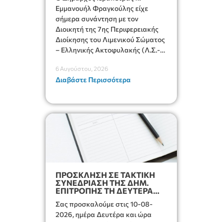
Εμμανουήλ Φραγκούλης είχε
σήμερα συνάντηση με τον
Διοικητή της 7ης Περιφερειακής
Διοίκησης του Λιμενικού Σώματος
– Ελληνικής Ακτοφυλακής (Λ.Σ.-
ΕΛ.ΑΚΤ.), Αρχιπλοίαρχο Λ.Σ. κ.
6 Αυγούστου, 2026
Ιωάννη Ορφανό
Διαβάστε Περισσότερα
ΠΡΟΣΚΛΗΣΗ ΣΕ ΤΑΚΤΙΚΗ
ΣΥΝΕΔΡΙΑΣΗ ΤΗΣ ΔΗΜ.
ΕΠΙΤΡΟΠΗΣ ΤΗ ΔΕΥΤΕΡΑ
10-08-2026 ΩΡΑ 13:00
Σας προσκαλούμε στις 10-08-
2026, ημέρα Δευτέρα και ώρα