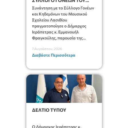
ΣΥΛΛΟΓΟ ΓΟΝΕΩΝ ΤΟΥ
ΜΟΥΣΙΚΟΥ ΣΧΟΛΕΙΟΥ
Συνάντηση με το Σύλλογο Γονέων
και Κηδεμόνων του Μουσικού
Σχολείου Λασιθίου
πραγματοποίησε ο Δήμαρχος
Ιεράπετρας κ. Εμμανουήλ
Φραγκούλης, παρουσία της
Διευθύντριας του σχολείου κας
7 Αυγούστου, 2026
Μαριάννας Χαΐτα.
Διαβάστε Περισσότερα
ΔΕΛΤΙΟ ΤΥΠΟΥ
Ο Δήμαρχος Ιεράπετρας κ.