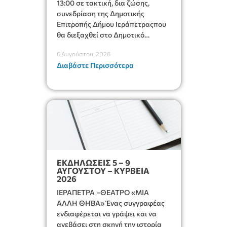
13:00 σε τακτική, δια ζώσης,
συνεδρίαση της Δημοτικής
Επιτροπής Δήμου Ιεράπετραςπου
θα διεξαχθεί στο Δημοτικό
Κατάστημα, Δημοκρατίας 31 στην
6 Αυγούστου, 2026
αίθουσα «ΙΩΑΝΝΗΣ ΧΡΙΣΤΑΚΗΣ»
Διαβάστε Περισσότερα
στον 1ο όροφο, για τη συζήτηση
και λήψη αποφάσεων στα
παρακάτω θέματα:
ΕΚΔΗΛΩΣΕΙΣ 5 – 9
ΑΥΓΟΥΣΤΟΥ – ΚΥΡΒΕΙΑ
2026
ΙΕΡΑΠΕΤΡΑ –ΘΕΑΤΡΟ «ΜΙΑ
ΑΛΛΗ ΘΗΒΑ» Ένας συγγραφέας
ενδιαφέρεται να γράψει και να
ανεβάσει στη σκηνή την ιστορία