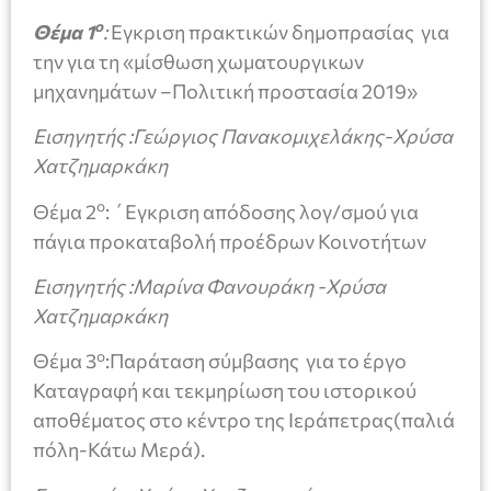
ο
Θέμα 1
:
Εγκριση πρακτικών δημοπρασίας για
την για τη «μίσθωση χωματουργικων
μηχανημάτων –Πολιτική προστασία 2019»
Εισηγητής :Γεώργιος Πανακομιχελάκης-Χρύσα
Χατζημαρκάκη
ο
Θέμα 2
: ΄Εγκριση απόδοσης λογ/σμού για
πάγια προκαταβολή προέδρων Κοινοτήτων
Εισηγητής :Μαρίνα Φανουράκη -Χρύσα
Χατζημαρκάκη
ο
Θέμα 3
:Παράταση σύμβασης για το έργο
Καταγραφή και τεκμηρίωση του ιστορικού
αποθέματος στο κέντρο της Ιεράπετρας(παλιά
πόλη-Κάτω Μερά).