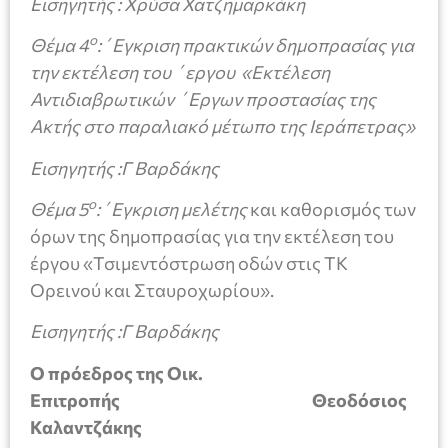
Εισηγητής : Χρύσα Χατζημαρκάκη
ο
Θέμα 4
:΄Εγκριση πρακτικών δημοπρασίας για
την εκτέλεση του ΄εργου «Εκτέλεση
Αντιδιαβρωτικών ΄Εργων προστασίας της
Ακτής στο παραλιακό μέτωπο της Ιεράπετρας»
Εισηγητής :Γ Βαρδάκης
ο
Θέμα 5
:΄Εγκριση μελέτης
και καθορισμός των
όρων της δημοπρασίας για την εκτέλεση του
έργου «Τσιμεντόστρωση οδών στις ΤΚ
Ορεινού και Σταυροχωρίου».
Εισηγητής :Γ Βαρδάκης
Ο πρόεδρος της Οικ.
Επιτροπής Θεοδόσιος
Καλαντζάκης