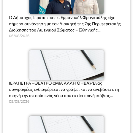
Ο Δήμαρχος Ιεράπετρας κ. Εμμανουήλ Φραγκούλης είχε
σήμερα συνάντηση με τον Διοικητή της 7ης Περιφερειακής
Διοίκησης του Λιμενικού Σώματος – Ελληνικής
Ακτοφυλακής (Λ.Σ.-ΕΛ.ΑΚΤ.), Αρχιπλοίαρχο Λ.Σ. κ. Ιωάννη
06/08/2026
Ορφανό
ΙΕΡΑΠΕΤΡΑ –ΘΕΑΤΡΟ «ΜΙΑ ΑΛΛΗ ΘΗΒΑ» Ένας
συγγραφέας ενδιαφέρεται να γράψει και να ανεβάσει στη
σκηνή την ιστορία ενός νέου που εκτίει ποινή ισόβιας
κάθειρξης για πατροκτονία. Ένα πολυβραβευμένο έργο για
05/08/2026
τις σχέσεις πατέρα-γιου, την ανδρική ταυτότητα, την ψυχική
ασθένεια, τον ερωτισμό. Ένα έργο αινιγματικό, συγκινητικό,
όσο και διασκεδαστικό. Ο διακεκριμένος σκηνοθέτης
Βαγγέλης Θεοδωρόπουλος ανέδειξε το πολυεπίπεδο αυτό
έργο, ενώ η παράσταση έχει καθιερωθεί ως σημαντικό