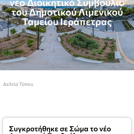
νέο Διοικητικό Συμβούλιο
του Δημοτικού Λιμενικού
Ταμείου Ιεράπετρας
Δελτία Τύπου
Συγκροτήθηκε σε Σώμα το νέο