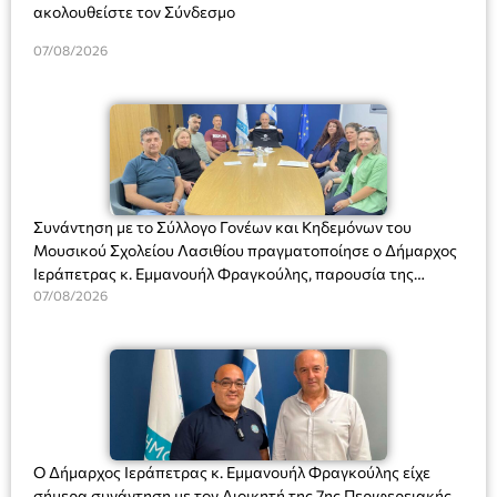
ακολουθείστε τον Σύνδεσμο
07/08/2026
Συνάντηση με το Σύλλογο Γονέων και Κηδεμόνων του
Μουσικού Σχολείου Λασιθίου πραγματοποίησε ο Δήμαρχος
Ιεράπετρας κ. Εμμανουήλ Φραγκούλης, παρουσία της
Διευθύντριας του σχολείου κας Μαριάννας Χαΐτα.
07/08/2026
Ο Δήμαρχος Ιεράπετρας κ. Εμμανουήλ Φραγκούλης είχε
σήμερα συνάντηση με τον Διοικητή της 7ης Περιφερειακής