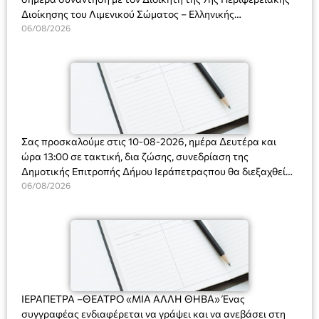
Διοίκησης του Λιμενικού Σώματος – Ελληνικής
Ακτοφυλακής (Λ.Σ.-ΕΛ.ΑΚΤ.), Αρχιπλοίαρχο Λ.Σ. κ. Ιωάννη
06/08/2026
Ορφανό
Σας προσκαλούμε στις 10-08-2026, ημέρα Δευτέρα και
ώρα 13:00 σε τακτική, δια ζώσης, συνεδρίαση της
Δημοτικής Επιτροπής Δήμου Ιεράπετραςπου θα διεξαχθεί
στο Δημοτικό Κατάστημα, Δημοκρατίας 31 στην αίθουσα
06/08/2026
«ΙΩΑΝΝΗΣ ΧΡΙΣΤΑΚΗΣ» στον 1ο όροφο, για τη συζήτηση
και λήψη αποφάσεων στα παρακάτω θέματα:
ΙΕΡΑΠΕΤΡΑ –ΘΕΑΤΡΟ «ΜΙΑ ΑΛΛΗ ΘΗΒΑ» Ένας
συγγραφέας ενδιαφέρεται να γράψει και να ανεβάσει στη