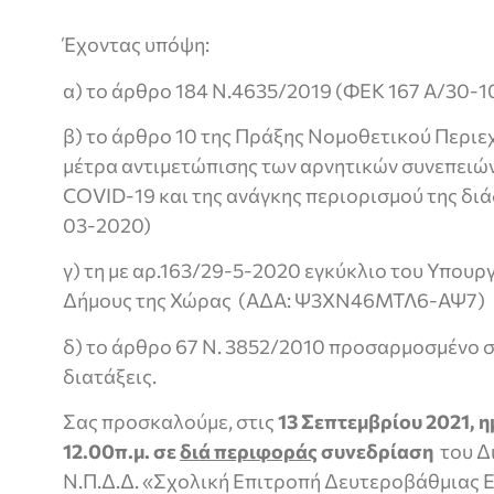
Έχοντας υπόψη:
α) το άρθρο 184 Ν.4635/2019 (ΦΕΚ 167 Α/30-1
β) το άρθρο 10 της Πράξης Νομοθετικού Περι
μέτρα αντιμετώπισης των αρνητικών συνεπειώ
COVID-19 και της ανάγκης περιορισμού της διά
03-2020)
γ) τη με αρ.163/29-5-2020 εγκύκλιο του Υπου
Δήμους της Χώρας (ΑΔΑ: Ψ3ΧΝ46ΜΤΛ6-ΑΨ7)
δ) το άρθρο 67 Ν. 3852/2010 προσαρμοσμένο 
διατάξεις.
Σας προσκαλούμε, στις
13 Σεπτεμβρίου 2021, 
12.00π.μ. σε
διά περιφοράς
συνεδρίαση
του Δ
Ν.Π.Δ.Δ. «Σχολική Επιτροπή Δευτεροβάθμιας 