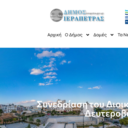
Αρχική
Ο Δήμος
Δομές
Τα Ν
Συνεδρίαση του Διοικ
Δευτεροβ