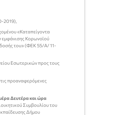
0-2019),
εχομένου «Καταπείγοντα
ν εμφάνισης Κορωνοϊού
δοσής του» (ΦΕΚ 55/Α/ 11-
ργείου Εσωτερικών προς τους
στις προαναφερόμενες
ημέρα Δευτέρα και ώρα
ιοικητικού Συμβουλίου του
Εκπαίδευσης Δήμου