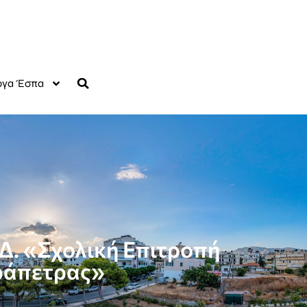
γα Έσπα
.Δ. «Σχολική Επιτροπή
ράπετρας»