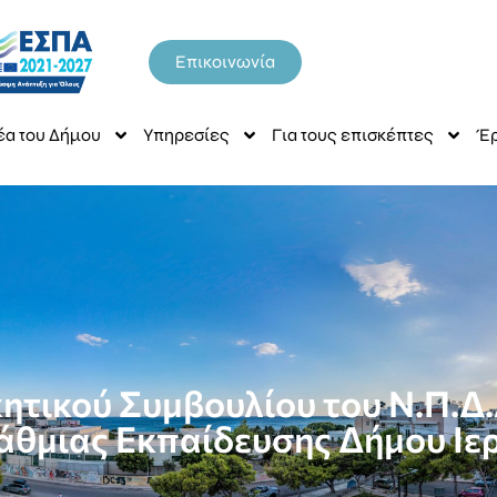
Επικοινωνία
έα του Δήμου
Υπηρεσίες
Για τους επισκέπτες
Έρ
ητικού Συμβουλίου του Ν.Π.Δ
άθμιας Εκπαίδευσης Δήμου Ιε