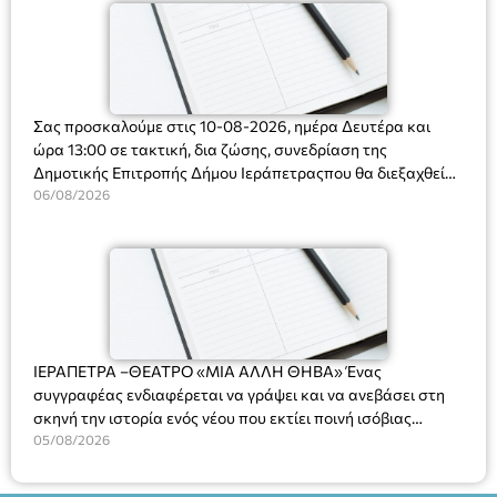
Σας προσκαλούμε στις 10-08-2026, ημέρα Δευτέρα και
ώρα 13:00 σε τακτική, δια ζώσης, συνεδρίαση της
Δημοτικής Επιτροπής Δήμου Ιεράπετραςπου θα διεξαχθεί
στο Δημοτικό Κατάστημα, Δημοκρατίας 31 στην αίθουσα
06/08/2026
«ΙΩΑΝΝΗΣ ΧΡΙΣΤΑΚΗΣ» στον 1ο όροφο, για τη συζήτηση
και λήψη αποφάσεων στα παρακάτω θέματα:
ΙΕΡΑΠΕΤΡΑ –ΘΕΑΤΡΟ «ΜΙΑ ΑΛΛΗ ΘΗΒΑ» Ένας
συγγραφέας ενδιαφέρεται να γράψει και να ανεβάσει στη
σκηνή την ιστορία ενός νέου που εκτίει ποινή ισόβιας
κάθειρξης για πατροκτονία. Ένα πολυβραβευμένο έργο για
05/08/2026
τις σχέσεις πατέρα-γιου, την ανδρική ταυτότητα, την ψυχική
ασθένεια, τον ερωτισμό. Ένα έργο αινιγματικό, συγκινητικό,