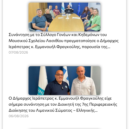
Συνάντηση με το Σύλλογο Γονέων και Κηδεμόνων του
Μουσικού Σχολείου Λασιθίου πραγματοποίησε ο Δήμαρχος
Ιεράπετρας κ. Εμμανουήλ Φραγκούλης, παρουσία της
Διευθύντριας του σχολείου κας Μαριάννας Χαΐτα.
07/08/2026
Ο Δήμαρχος Ιεράπετρας κ. Εμμανουήλ Φραγκούλης είχε
σήμερα συνάντηση με τον Διοικητή της 7ης Περιφερειακής
Διοίκησης του Λιμενικού Σώματος – Ελληνικής
Ακτοφυλακής (Λ.Σ.-ΕΛ.ΑΚΤ.), Αρχιπλοίαρχο Λ.Σ. κ. Ιωάννη
06/08/2026
Ορφανό