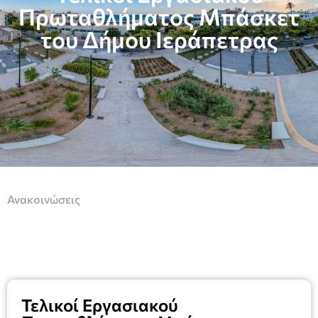
Πρωταθλήματος Μπάσκετ
του Δήμου Ιεράπετρας
Ανακοινώσεις
Τελικοί Eργασιακού