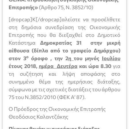
Επιτροπής»
(Άρθρο 75, Ν. 3852/10)
[dropcap]Κ[/dropcap]αλείστε να προσέλθετε
στη δημόσια συνεδρίαση της Οικονομικής
Επιτροπής που θα διεξαχθεί στο Δημοτικό
Κατάστημα
Δημοκρατίας 31 στην μικρή
αίθουσα (δίπλα από το γραφείο Δημάρχου)
ο
στον 3
όροφο , την 2
η
του μηνός
Ιουλίου
έτους 2018,
ημέρα Δευτέρα
και ώρα 8.30
για
τη συζήτηση και λήψη αποφάσης στο
συνημμένο θέμα της ημερήσιας διάταξης,
σύμφωνα με τις σχετικές διατάξεις του άρθρου
75 του Ν.3852/2010 (ΦΕΚ Α’ 87).
Ο Πρόεδρος της Οικονομικής Επιτροπής
Θεοδόσιος Καλαντζάκης
Πίνακας θεμάτων ημερήσιας διάταξης