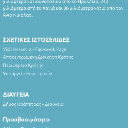
(Είσοδος ΕΠΑ.Λ.) Έναρξη 21:15 Οργάνωση: ΚΝΩΣΟΣ
χιλιόμετρα νοτιοανατολικά από το Ηράκλειο, 242
ΘΕΑΤΡΙΚΕΣ ΠΑΡΑΓΩΓΕΣ ΕΕ
χιλιόμετρα από τα Χανιά και 36 χιλιόμετρα νότια από τον
Άγιο Νικόλαο.
ΣΧΕΤΙΚΕΣ ΙΣΤΟΣΕΛΙΔΕΣ
Visit Ierapetra - Facebook Page
Αποκεντρωμένη Διοίκηση Κρήτης
Περιφέρεια Κρήτης
Υπουργείο Εσωτερικών
ΔΙΑΥΓΕΙΑ
Δήμος Ιεράπετρας - Διαύγεια
Προσβασιμότητα