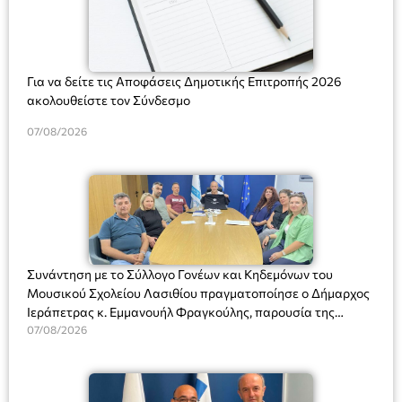
Για να δείτε τις Αποφάσεις Δημοτικής Επιτροπής 2026
ακολουθείστε τον Σύνδεσμο
07/08/2026
Συνάντηση με το Σύλλογο Γονέων και Κηδεμόνων του
Μουσικού Σχολείου Λασιθίου πραγματοποίησε ο Δήμαρχος
Ιεράπετρας κ. Εμμανουήλ Φραγκούλης, παρουσία της
Διευθύντριας του σχολείου κας Μαριάννας Χαΐτα.
07/08/2026