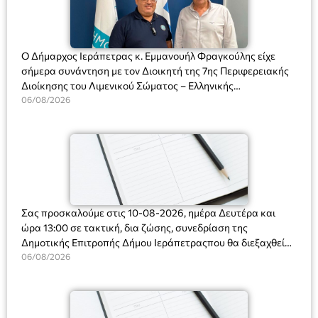
Ο Δήμαρχος Ιεράπετρας κ. Εμμανουήλ Φραγκούλης είχε
σήμερα συνάντηση με τον Διοικητή της 7ης Περιφερειακής
Διοίκησης του Λιμενικού Σώματος – Ελληνικής
Ακτοφυλακής (Λ.Σ.-ΕΛ.ΑΚΤ.), Αρχιπλοίαρχο Λ.Σ. κ. Ιωάννη
06/08/2026
Ορφανό
Σας προσκαλούμε στις 10-08-2026, ημέρα Δευτέρα και
ώρα 13:00 σε τακτική, δια ζώσης, συνεδρίαση της
Δημοτικής Επιτροπής Δήμου Ιεράπετραςπου θα διεξαχθεί
στο Δημοτικό Κατάστημα, Δημοκρατίας 31 στην αίθουσα
06/08/2026
«ΙΩΑΝΝΗΣ ΧΡΙΣΤΑΚΗΣ» στον 1ο όροφο, για τη συζήτηση
και λήψη αποφάσεων στα παρακάτω θέματα: