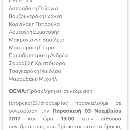
ΠΡΟΣ: κ.κ
Ασπραδάκη Γεώργιο
Βουζουνεράκη Ιωάννα
Κορνιλάκη Πετρούλα
Λουτσέτη Εμμανουήλ
Μακρυγιάννη Βασίλειο
Μαστοράκη Πέτρο
Παπαδοπετράκη Ανδρέα
Σουραβλή Χριστόφορο
Τσαγκαράκη Νικόλαο
Ψαρουδάκη Μιχαήλ
ΘΕΜΑ
: Πρόσκληση σε συνεδρίαση
[dropcap]Σ[/dropcap]ας προσκαλούμε σε
συνεδρίαση την
Παρασκευή 03 Νοεμβρίου
2017
και ώρα
13:00
στην αίθουσα
συνεδριάσεων, που βρίσκεται στον 1ο όροφο,