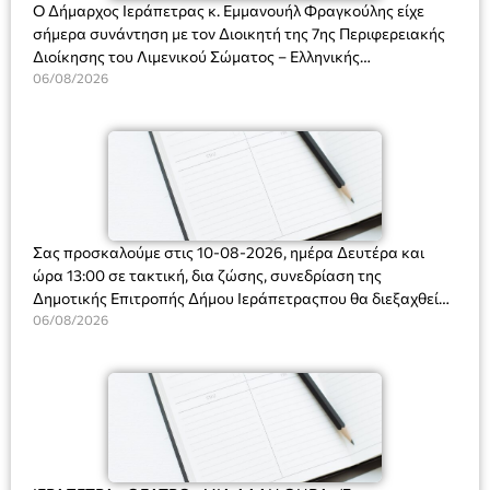
Ο Δήμαρχος Ιεράπετρας κ. Εμμανουήλ Φραγκούλης είχε
σήμερα συνάντηση με τον Διοικητή της 7ης Περιφερειακής
Διοίκησης του Λιμενικού Σώματος – Ελληνικής
Ακτοφυλακής (Λ.Σ.-ΕΛ.ΑΚΤ.), Αρχιπλοίαρχο Λ.Σ. κ. Ιωάννη
06/08/2026
Ορφανό
Σας προσκαλούμε στις 10-08-2026, ημέρα Δευτέρα και
ώρα 13:00 σε τακτική, δια ζώσης, συνεδρίαση της
Δημοτικής Επιτροπής Δήμου Ιεράπετραςπου θα διεξαχθεί
στο Δημοτικό Κατάστημα, Δημοκρατίας 31 στην αίθουσα
06/08/2026
«ΙΩΑΝΝΗΣ ΧΡΙΣΤΑΚΗΣ» στον 1ο όροφο, για τη συζήτηση
και λήψη αποφάσεων στα παρακάτω θέματα: