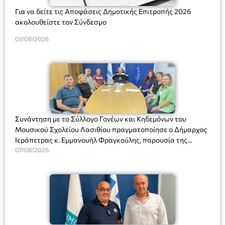
Για να δείτε τις Αποφάσεις Δημοτικής Επιτροπής 2026
ακολουθείστε τον Σύνδεσμο
07/08/2026
Συνάντηση με το Σύλλογο Γονέων και Κηδεμόνων του
Μουσικού Σχολείου Λασιθίου πραγματοποίησε ο Δήμαρχος
Ιεράπετρας κ. Εμμανουήλ Φραγκούλης, παρουσία της
Διευθύντριας του σχολείου κας Μαριάννας Χαΐτα.
07/08/2026