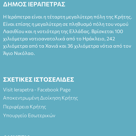
ΔΗΜΟΣ ΙΕΡΑΠΕΤΡΑΣ
Φεδερίκο. Σκηνοθεσία: Βαγγέλης Θεοδωρόπουλος Είσοδος: :
Ταμείο 22€- Προπώληση 20€( Άνεργοι, Φοιτητές, ΑΜΕΑ,
Η Ιεράπετρα είναι η τέταρτη μεγαλύτερη πόλη της Κρήτης.
άνω των 65 Προπώληση: Βιβλιοπωλείο Πάπυρος (Πλατεία
Είναι επίσης η μεγαλύτερη σε πληθυσμό πόλη του νομού
Πλαστήρα), E&G Mini market (Δημοκρατίας 39 Ιεράπετρα)
Λασιθίου και η νοτιότερη της Ελλάδας. Βρίσκεται 100
και στο more.com Χώρος: 3ο Γυμνάσιο Ιεράπετρας
(Είσοδος ΕΠΑ.Λ.) Έναρξη 21:15 Οργάνωση: ΚΝΩΣΟΣ
χιλιόμετρα νοτιοανατολικά από το Ηράκλειο, 242
ΘΕΑΤΡΙΚΕΣ ΠΑΡΑΓΩΓΕΣ ΕΕ
χιλιόμετρα από τα Χανιά και 36 χιλιόμετρα νότια από τον
Άγιο Νικόλαο.
ΣΧΕΤΙΚΕΣ ΙΣΤΟΣΕΛΙΔΕΣ
Visit Ierapetra - Facebook Page
Αποκεντρωμένη Διοίκηση Κρήτης
Περιφέρεια Κρήτης
Υπουργείο Εσωτερικών