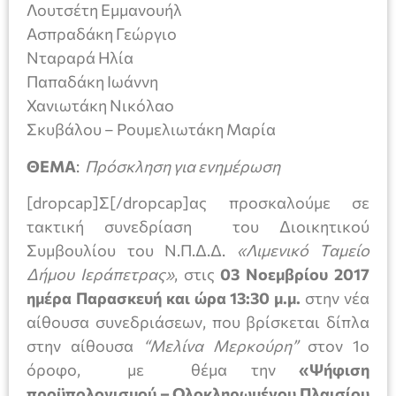
Λουτσέτη Εμμανουήλ
Ασπραδάκη Γεώργιο
Νταραρά Ηλία
Παπαδάκη Ιωάννη
Χανιωτάκη Νικόλαο
Σκυβάλου – Ρουμελιωτάκη Μαρία
ΘΕΜΑ
:
Πρόσκληση για ενημέρωση
[dropcap]Σ[/dropcap]ας προσκαλούμε σε
τακτική συνεδρίαση του Διοικητικού
Συμβουλίου του Ν.Π.Δ.Δ.
«Λιμενικό Ταμείο
Δήμου Ιεράπετρας»
, στις
03 Νοεμβρίου
2017
ημέρα Παρασκευή και ώρα 13:30
μ.μ.
στην νέα
αίθουσα συνεδριάσεων, που βρίσκεται δίπλα
στην αίθουσα
“Μελίνα Μερκούρη”
στον 1ο
όροφο, με θέμα την
«Ψήφιση
προϋπολογισμού – Ολοκληρωμένου Πλαισίου