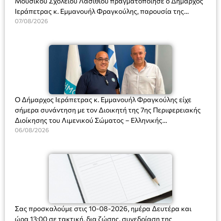
Μουσικού Σχολείου Λασιθίου πραγματοποίησε ο Δήμαρχος
Ιεράπετρας κ. Εμμανουήλ Φραγκούλης, παρουσία της
Διευθύντριας του σχολείου κας Μαριάννας Χαΐτα.
07/08/2026
Ο Δήμαρχος Ιεράπετρας κ. Εμμανουήλ Φραγκούλης είχε
σήμερα συνάντηση με τον Διοικητή της 7ης Περιφερειακής
Διοίκησης του Λιμενικού Σώματος – Ελληνικής
Ακτοφυλακής (Λ.Σ.-ΕΛ.ΑΚΤ.), Αρχιπλοίαρχο Λ.Σ. κ. Ιωάννη
06/08/2026
Ορφανό
Σας προσκαλούμε στις 10-08-2026, ημέρα Δευτέρα και
ώρα 13:00 σε τακτική, δια ζώσης, συνεδρίαση της