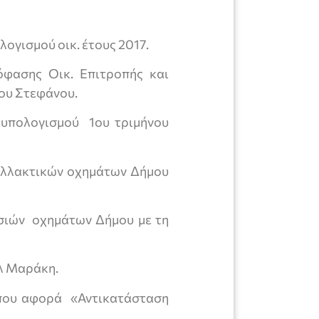
γισμού οικ. έτους 2017.
όφασης Οικ. Επιτροπής και
ου Στεφάνου.
ουπολογισμού 1ου τριμήνου
ταλλακτικών οχημάτων Δήμου
ασιών οχημάτων Δήμου με τη
λ Μαράκη.
 που αφορά «Αντικατάσταση