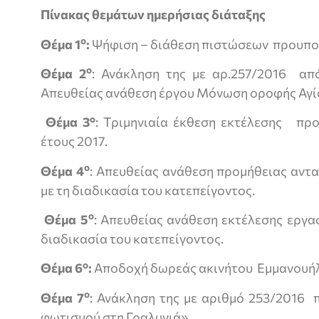
Πίνακας θεμάτων ημερήσιας διάταξης
ο
Θέμα 1
:
Ψήφιση – διάθεση πιστώσεων προυπολο
ο
Θέμα 2
: Ανάκληση της με αρ.257/2016 απ
Απευθείας ανάθεση έργου Μόνωση οροφής Αγί
ο
Θέμα 3
: Τριμηνιαία έκθεση εκτέλεσης πρ
έτους 2017.
ο
Θέμα
4
: Απευθείας ανάθεση προμήθειας αν
με τη διαδικασία του κατεπείγοντος.
ο
Θέμα 5
: Απευθείας ανάθεση εκτέλεσης εργ
διαδικασία του κατεπείγοντος.
ο
Θέμα 6
:
Αποδοχή δωρεάς ακινήτου Εμμανουή
ο
Θέμα 7
: Ανάκληση της με αριθμό 253/2016
φωτισμού στη Γραλυγιά».