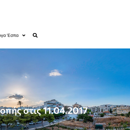
γα Έσπα
πής στις 11.04.2017