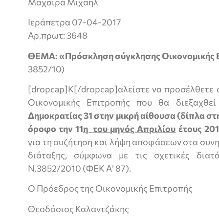
Μαχαιρά Μιχαήλ
Ιεράπετρα 07-04-2017
Aρ.πρωτ: 3648
ΘΕΜΑ: «Πρόσκληση σύγκλησης Οικονομικής 
3852/10)
[dropcap]Κ[/dropcap]αλείστε να προσέλθετε 
Οικονομικής Επιτροπής που θα διεξαχθε
Δημοκρατίας 31 στην μικρή αίθουσα (δίπλα στ
όροφο
την 11
η του μηνός Απριλίου
έτους 201
για τη συζήτηση και λήψη αποφάσεων στα συν
διάταξης, σύμφωνα με τις σχετικές δια
Ν.3852/2010 (ΦΕΚ Α’ 87).
Ο Πρόεδρος της Οικονομικής Επιτροπής
Θεοδόσιος Καλαντζάκης