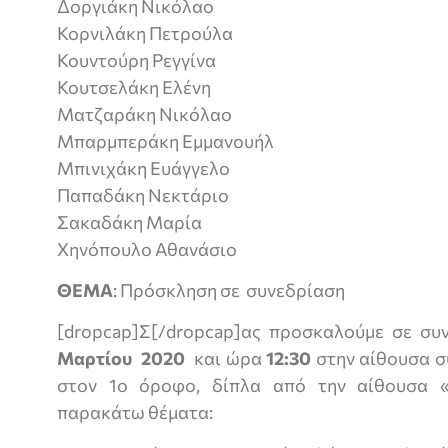
Δοργιάκη Νικόλαο
Κορνιλάκη Πετρούλα
Κουντούρη Ρεγγίνα
Κουτσελάκη Ελένη
Ματζαράκη Νικόλαο
Μπαρμπεράκη Εμμανουήλ
Μπινιχάκη Ευάγγελο
Παπαδάκη Νεκτάριο
Σακαδάκη Μαρία
Χηνόπουλο Αθανάσιο
ΘΕΜΑ
: Πρόσκληση σε συνεδρίαση
[dropcap]Σ[/dropcap]ας προσκαλούμε σε συ
Μαρτίου 2020
και ώρα
12:30
στην αίθουσα σ
στον 1ο όροφο, δίπλα από την αίθουσα 
παρακάτω θέματα: