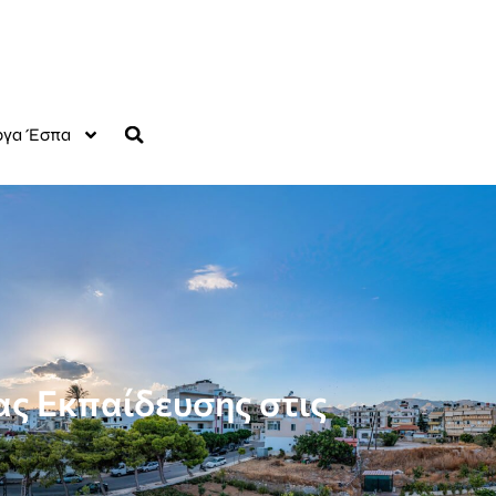
γα Έσπα
ς Εκπαίδευσης στις