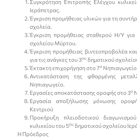
Συγκρότηση Επιτροπής Ελέγχου κυλικεί
Ιεράπετρας.
Έγκριση προμήθειας υλικών για τη συντή
σχολεία.
Έγκριση προμήθειας σταθερού Η/Υ για 
σχολείου Μύρτου.
Έγκριση προμήθειας βιντεοπροβολέα κα
ου
για τις ανάγκες του 3
δημοτικού σχολείο
ο
Έκτακτη επιχορήγηση στο 7
Νηπιαγωγείο 
Αντικατάσταση της φθαρμένης μεταλ
Νηπιαγωγείο.
ο
Εργασίες αποκατάστασης οροφής στο 3
Ν
Εργασία αποξήλωσης μόνωσης οροφή
Κεντριού
Προκήρυξη πλειοδοτικού διαγωνισμο
ου
κυλικείου του 5
δημοτικού σχολείου Ιερ
Η Πρόεδρος