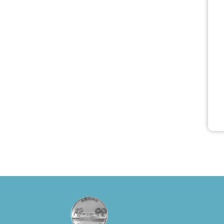
Φοιτητές, ΑΜΕΑ,
άνω των 65
Προπώληση: Βιβ
λιοπωλείο
Πάπυρος
(Πλατεία
Πλαστήρα), E&G
Mini market
(Δημοκρατίας
39 Ιεράπετρα)
και
στο more.com
Χώρος: 3ο
Γυμνάσιο
Ιεράπετρας
(Είσοδος ΕΠΑ.Λ.)
Έναρξη 21:15
Οργάνωση:
ΚΝΩΣΟΣ
ΘΕΑΤΡΙΚΕΣ
ΠΑΡΑΓΩΓΕΣ ΕΕ