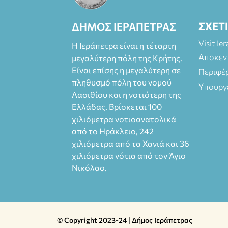
ΣΧΕΤ
ΔΗΜΟΣ ΙΕΡΑΠΕΤΡΑΣ
Visit Ie
Η Ιεράπετρα είναι η τέταρτη
Αποκεν
μεγαλύτερη πόλη της Κρήτης.
Είναι επίσης η μεγαλύτερη σε
Περιφέ
πληθυσμό πόλη του νομού
Υπουργ
Λασιθίου και η νοτιότερη της
Ελλάδας. Βρίσκεται 100
χιλιόμετρα νοτιοανατολικά
από το Ηράκλειο, 242
χιλιόμετρα από τα Χανιά και 36
χιλιόμετρα νότια από τον Άγιο
Νικόλαο.
© Copyright 2023-24 | Δήμος Ιεράπετρας