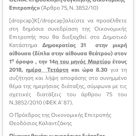
Επιτροπής»
(Άρθρο 75, Ν. 3852/10)
[dropcap]Κ[/dropcap]αλείστε να προσέλθετε
στη δημόσια συνεδρίαση της Οικονομικής
Επιτροπής που θα διεξαχθεί στο Δημοτικό
Κατάστημα
Δημοκρατίας 31 στην μικρή
αίθουσα (δίπλα στην αίθουσα θεάτρου) στον
ο
1
όροφο , την 14
η του μηνός Μαρτίου
έτους
2018,
ημέρα Τετάρτη
και ώρα 8.30
για τη
συζήτηση και λήψη αποφάσης στο συνημμένο
θέμα της ημερήσιας διάταξης, σύμφωνα με τις
σχετικές διατάξεις του άρθρου 75 του
Ν.3852/2010 (ΦΕΚ Α’ 87).
Ο Πρόεδρος της Οικονομικής Επιτροπής
Θεοδόσιος Καλαντζάκης
Πίνακας θεμάτων ημερήσιας διάταξης