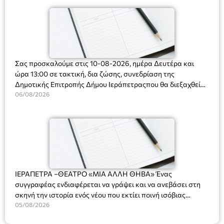
Σας προσκαλούμε στις 10-08-2026, ημέρα Δευτέρα και
ώρα 13:00 σε τακτική, δια ζώσης, συνεδρίαση της
Δημοτικής Επιτροπής Δήμου Ιεράπετραςπου θα διεξαχθεί
στο Δημοτικό Κατάστημα, Δημοκρατίας 31 στην αίθουσα
06/08/2026
«ΙΩΑΝΝΗΣ ΧΡΙΣΤΑΚΗΣ» στον 1ο όροφο, για τη συζήτηση
και λήψη αποφάσεων στα παρακάτω θέματα:
ΙΕΡΑΠΕΤΡΑ –ΘΕΑΤΡΟ «ΜΙΑ ΑΛΛΗ ΘΗΒΑ» Ένας
συγγραφέας ενδιαφέρεται να γράψει και να ανεβάσει στη
σκηνή την ιστορία ενός νέου που εκτίει ποινή ισόβιας
κάθειρξης για πατροκτονία. Ένα πολυβραβευμένο έργο για
05/08/2026
τις σχέσεις πατέρα-γιου, την ανδρική ταυτότητα, την ψυχική