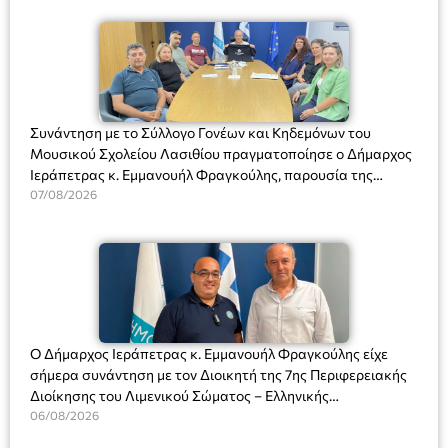
Συνάντηση με το Σύλλογο Γονέων και Κηδεμόνων του
Μουσικού Σχολείου Λασιθίου πραγματοποίησε ο Δήμαρχος
Ιεράπετρας κ. Εμμανουήλ Φραγκούλης, παρουσία της
Διευθύντριας του σχολείου κας Μαριάννας Χαΐτα.
07/08/2026
Ο Δήμαρχος Ιεράπετρας κ. Εμμανουήλ Φραγκούλης είχε
σήμερα συνάντηση με τον Διοικητή της 7ης Περιφερειακής
Διοίκησης του Λιμενικού Σώματος – Ελληνικής
Ακτοφυλακής (Λ.Σ.-ΕΛ.ΑΚΤ.), Αρχιπλοίαρχο Λ.Σ. κ. Ιωάννη
06/08/2026
Ορφανό