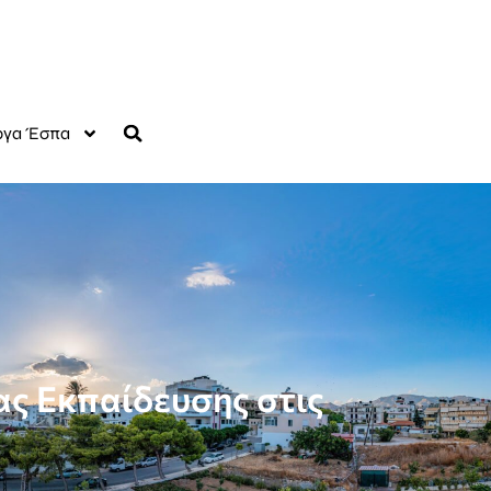
γα Έσπα
ς Εκπαίδευσης στις