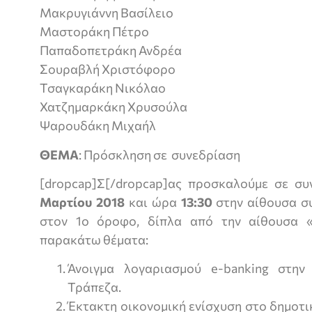
Μακρυγιάννη Βασίλειο
Μαστοράκη Πέτρο
Παπαδοπετράκη Ανδρέα
Σουραβλή Χριστόφορο
Τσαγκαράκη Νικόλαο
Χατζημαρκάκη Χρυσούλα
Ψαρουδάκη Μιχαήλ
ΘΕΜΑ
: Πρόσκληση σε συνεδρίαση
[dropcap]Σ[/dropcap]ας προσκαλούμε σε σ
Μαρτίου 2018
και ώρα
13:30
στην αίθουσα σ
στον 1ο όροφο, δίπλα από την αίθουσα 
παρακάτω θέματα:
Άνοιγμα λογαριασμού e-banking στην 
Τράπεζα.
Έκτακτη οικονομική ενίσχυση στο δημοτι