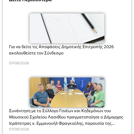
Για να δείτε τις Αποφάσεις Δημοτικής Επιτροπής 2026
ακολουθείστε τον Σύνδεσμο
07/08/2026
Συνάντηση με το Σύλλογο Γονέων και Κηδεμόνων του
Μουσικού Σχολείου Λασιθίου πραγματοποίησε ο Δήμαρχος
Ιεράπετρας κ. Εμμανουήλ Φραγκούλης, παρουσία της
Διευθύντριας του σχολείου κας Μαριάννας Χαΐτα.
07/08/2026