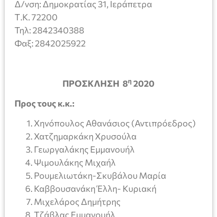
Δ/νση: Δημοκρατίας 31, Ιεράπετρα
Τ.Κ. 72200
Τηλ: 2842340388
Φαξ: 2842025922
η
ΠΡΟΣΚΛΗΣΗ
8
20
20
Προς τους κ.κ.:
Χηνόπουλος Αθανάσιος (Αντιπρόεδρος)
Χατζημαρκάκη Χρυσούλα
Γεωργαλάκης Εμμανουήλ
Ψιμουλάκης Μιχαήλ
Ρουμελιωτάκη-Σκυβάλου Μαρία
Καββουσανάκη Έλλη- Κυριακή
Μιχελάρος Δημήτρης
Τζάβλας Εμμανουήλ