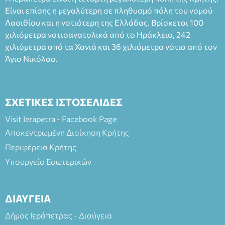
άνω των 65 Προπώληση: Βιβλιοπωλείο Πάπυρος (Πλατεία
Είναι επίσης η μεγαλύτερη σε πληθυσμό πόλη του νομού
Πλαστήρα), E&G Mini market (Δημοκρατίας 39 Ιεράπετρα)
Λασιθίου και η νοτιότερη της Ελλάδας. Βρίσκεται 100
και στο more.com Χώρος: 3ο Γυμνάσιο Ιεράπετρας
(Είσοδος ΕΠΑ.Λ.) Έναρξη 21:15 Οργάνωση: ΚΝΩΣΟΣ
χιλιόμετρα νοτιοανατολικά από το Ηράκλειο, 242
ΘΕΑΤΡΙΚΕΣ ΠΑΡΑΓΩΓΕΣ ΕΕ
χιλιόμετρα από τα Χανιά και 36 χιλιόμετρα νότια από τον
Άγιο Νικόλαο.
ΣΧΕΤΙΚΕΣ ΙΣΤΟΣΕΛΙΔΕΣ
Visit Ierapetra - Facebook Page
Αποκεντρωμένη Διοίκηση Κρήτης
Περιφέρεια Κρήτης
Υπουργείο Εσωτερικών
ΔΙΑΥΓΕΙΑ
Δήμος Ιεράπετρας - Διαύγεια