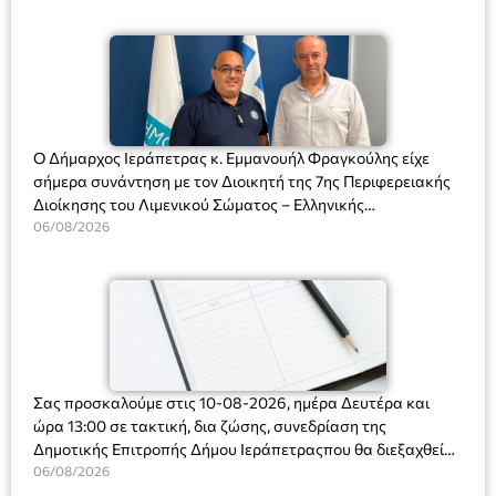
Ο Δήμαρχος Ιεράπετρας κ. Εμμανουήλ Φραγκούλης είχε
σήμερα συνάντηση με τον Διοικητή της 7ης Περιφερειακής
Διοίκησης του Λιμενικού Σώματος – Ελληνικής
Ακτοφυλακής (Λ.Σ.-ΕΛ.ΑΚΤ.), Αρχιπλοίαρχο Λ.Σ. κ. Ιωάννη
06/08/2026
Ορφανό
Σας προσκαλούμε στις 10-08-2026, ημέρα Δευτέρα και
ώρα 13:00 σε τακτική, δια ζώσης, συνεδρίαση της
Δημοτικής Επιτροπής Δήμου Ιεράπετραςπου θα διεξαχθεί
στο Δημοτικό Κατάστημα, Δημοκρατίας 31 στην αίθουσα
06/08/2026
«ΙΩΑΝΝΗΣ ΧΡΙΣΤΑΚΗΣ» στον 1ο όροφο, για τη συζήτηση