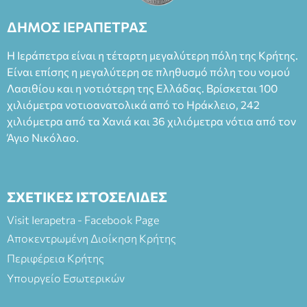
Καπουράνη, νικητή του βραβείου Δημήτρης Χορν 2022-
2023, για την ερμηνεία του στον διπλό ρόλο του Μαρτίν/
ΔΗΜΟΣ ΙΕΡΑΠΕΤΡΑΣ
Φεδερίκο. Σκηνοθεσία: Βαγγέλης Θεοδωρόπουλος Είσοδος: :
Ταμείο 22€- Προπώληση 20€( Άνεργοι, Φοιτητές, ΑΜΕΑ,
Η Ιεράπετρα είναι η τέταρτη μεγαλύτερη πόλη της Κρήτης.
άνω των 65 Προπώληση: Βιβλιοπωλείο Πάπυρος (Πλατεία
Είναι επίσης η μεγαλύτερη σε πληθυσμό πόλη του νομού
Πλαστήρα), E&G Mini market (Δημοκρατίας 39 Ιεράπετρα)
Λασιθίου και η νοτιότερη της Ελλάδας. Βρίσκεται 100
και στο more.com Χώρος: 3ο Γυμνάσιο Ιεράπετρας
(Είσοδος ΕΠΑ.Λ.) Έναρξη 21:15 Οργάνωση: ΚΝΩΣΟΣ
χιλιόμετρα νοτιοανατολικά από το Ηράκλειο, 242
ΘΕΑΤΡΙΚΕΣ ΠΑΡΑΓΩΓΕΣ ΕΕ
χιλιόμετρα από τα Χανιά και 36 χιλιόμετρα νότια από τον
Άγιο Νικόλαο.
ΣΧΕΤΙΚΕΣ ΙΣΤΟΣΕΛΙΔΕΣ
Visit Ierapetra - Facebook Page
Αποκεντρωμένη Διοίκηση Κρήτης
Περιφέρεια Κρήτης
Υπουργείο Εσωτερικών