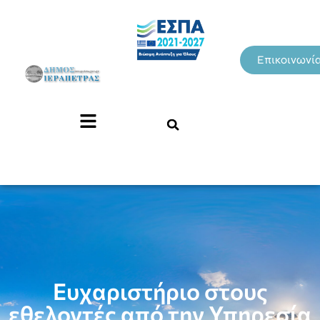
Επικοινωνί
Ευχαριστήριο στους
εθελοντές από την Υπηρεσία