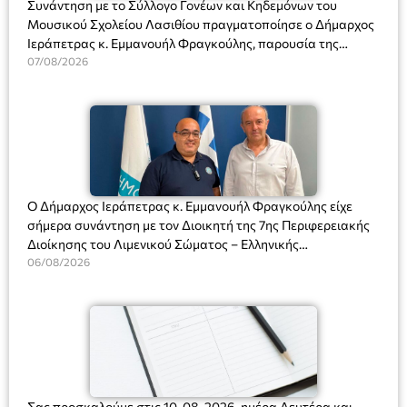
Συνάντηση με το Σύλλογο Γονέων και Κηδεμόνων του
Μουσικού Σχολείου Λασιθίου πραγματοποίησε ο Δήμαρχος
Ιεράπετρας κ. Εμμανουήλ Φραγκούλης, παρουσία της
Διευθύντριας του σχολείου κας Μαριάννας Χαΐτα.
07/08/2026
Ο Δήμαρχος Ιεράπετρας κ. Εμμανουήλ Φραγκούλης είχε
σήμερα συνάντηση με τον Διοικητή της 7ης Περιφερειακής
Διοίκησης του Λιμενικού Σώματος – Ελληνικής
Ακτοφυλακής (Λ.Σ.-ΕΛ.ΑΚΤ.), Αρχιπλοίαρχο Λ.Σ. κ. Ιωάννη
06/08/2026
Ορφανό
Σας προσκαλούμε στις 10-08-2026, ημέρα Δευτέρα και