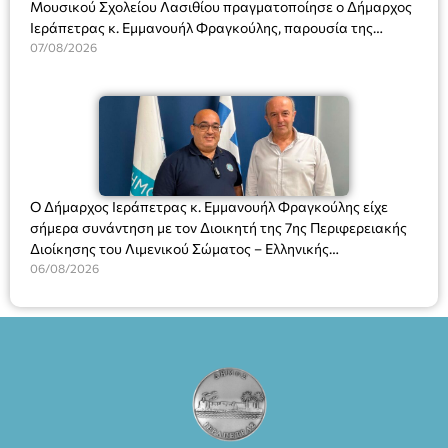
Μουσικού Σχολείου Λασιθίου πραγματοποίησε ο Δήμαρχος
Ιεράπετρας κ. Εμμανουήλ Φραγκούλης, παρουσία της
Διευθύντριας του σχολείου κας Μαριάννας Χαΐτα.
07/08/2026
Ο Δήμαρχος Ιεράπετρας κ. Εμμανουήλ Φραγκούλης είχε
σήμερα συνάντηση με τον Διοικητή της 7ης Περιφερειακής
Διοίκησης του Λιμενικού Σώματος – Ελληνικής
Ακτοφυλακής (Λ.Σ.-ΕΛ.ΑΚΤ.), Αρχιπλοίαρχο Λ.Σ. κ. Ιωάννη
06/08/2026
Ορφανό