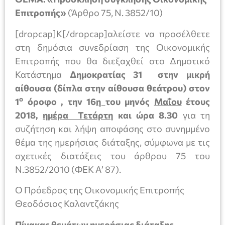
Επιτροπής»
(Άρθρο 75, Ν. 3852/10)
[dropcap]Κ[/dropcap]αλείστε να προσέλθετε
στη δημόσια συνεδρίαση της Οικονομικής
Επιτροπής που θα διεξαχθεί στο Δημοτικό
Κατάστημα
Δημοκρατίας 31 στην μικρή
αίθουσα (δίπλα στην αίθουσα θεάτρου) στον
ο
1
όροφο , την 16
η
του μηνός
Μαΐου
έτους
2018,
ημέρα Τετάρτη
και ώρα 8.30
για τη
συζήτηση και λήψη αποφάσης στο συνημμένο
θέμα της ημερήσιας διάταξης, σύμφωνα με τις
σχετικές διατάξεις του άρθρου 75 του
Ν.3852/2010 (ΦΕΚ Α’ 87).
Ο Πρόεδρος της Οικονομικής Επιτροπής
Θεοδόσιος Καλαντζάκης
Πίνακας θεμάτων ημερήσιας διάταξης