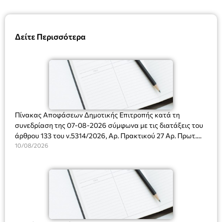
Δείτε Περισσότερα
Πίνακας Αποφάσεων Δημοτικής Επιτροπής κατά τη
συνεδρίαση της 07-08-2026 σύμφωνα με τις διατάξεις του
άρθρου 133 του ν.5314/2026, Αρ. Πρακτικού 27 Αρ. Πρωτ.
Πρόσκλησης: 10817/03-08-2026
10/08/2026