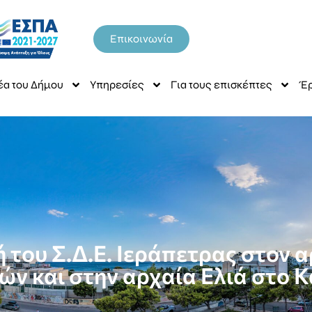
Επικοινωνία
έα του Δήμου
Υπηρεσίες
Για τους επισκέπτες
Έρ
 του Σ.Δ.Ε. Ιεράπετρας στον 
ών και στην αρχαία Ελιά στο 