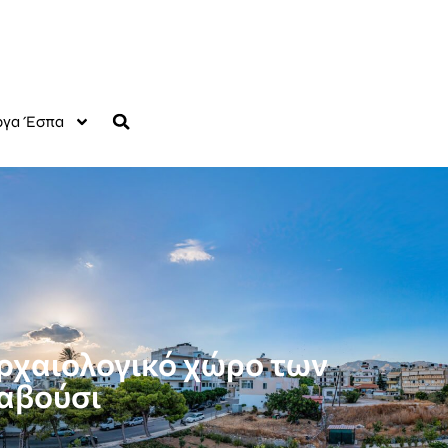
γα Έσπα
αρχαιολογικό χώρο των
Καβούσι