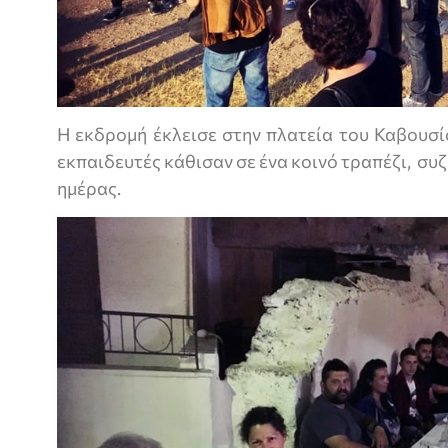
Η εκδρομή έκλεισε στην πλατεία του Καβουσί
εκπαιδευτές κάθισαν σε ένα κοινό τραπέζι, συζ
ημέρας.