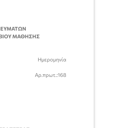
ΣΚΕΥΜΑΤΩΝ
Α ΒΙΟΥ ΜΑΘΗΣΗΣ
τρας Ημερομηνία
τρα Αρ.πρωτ.:168