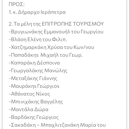
ΠΡΟΣ:
1. κ. Δήμαρχο Ιεράπετρα
2. Τα μέλη της ΕΠΙΤΡΟΠΗΣ ΤΟΥΡΙΣΜΟΥ
-Βρυγιωνάκης Εμμανουήλ του Γεωργίου
-Βλάση Ελένη του Φιλιπ.
-Χατζημαρκάκη Χρύσα του Κων/νου
-Παπαδάκηs Μιχαήλ του Γεωρ.
-Καπαράκη Δέσποινα
-Γεωργαλάκης Μανώλης
-Μεταξάκης Γιάννης
-Μαυράκηs Γεώργιοs
-Αθάνατος Νίκος
-Μπινιχάκης Βαγγέλης
-Μαντάλα Δώρα
-Βαρδάκης Γεώργιος
-Σακαδάκη – Μπαχλιτζανάκη Μαρία του