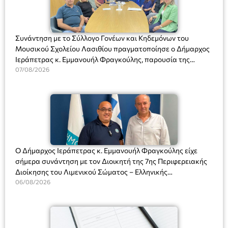
Συνάντηση με το Σύλλογο Γονέων και Κηδεμόνων του
Μουσικού Σχολείου Λασιθίου πραγματοποίησε ο Δήμαρχος
Ιεράπετρας κ. Εμμανουήλ Φραγκούλης, παρουσία της
Διευθύντριας του σχολείου κας Μαριάννας Χαΐτα.
07/08/2026
Ο Δήμαρχος Ιεράπετρας κ. Εμμανουήλ Φραγκούλης είχε
σήμερα συνάντηση με τον Διοικητή της 7ης Περιφερειακής
Διοίκησης του Λιμενικού Σώματος – Ελληνικής
Ακτοφυλακής (Λ.Σ.-ΕΛ.ΑΚΤ.), Αρχιπλοίαρχο Λ.Σ. κ. Ιωάννη
06/08/2026
Ορφανό