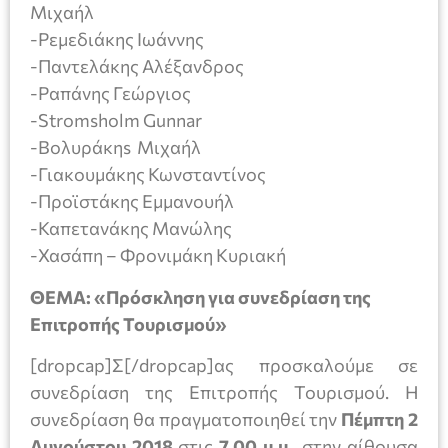
Μιχαήλ
-Ρεμεδιάκης Ιωάννης
-Παντελάκης Αλέξανδρος
-Ραπάνης Γεώργιος
-Stromsholm Gunnar
-Βολυράκηs Μιχαήλ
-Γιακουμάκης Κωνσταντίνος
-Προϊστάκης Εμμανουήλ
-Καπετανάκης Μανώλης
-Χασάπη – Φρονιμάκη Κυριακή
ΘΕΜΑ: «Πρόσκληση για συνεδρίαση της
Επιτροπής Τουρισμού»
[dropcap]Σ[/dropcap]ας προσκαλούμε σε
συνεδρίαση της Επιτροπής Τουρισμού. Η
συνεδρίαση θα πραγματοποιηθεί την
Πέμπτη 2
Αυγούστου
2018
στις
7.00 μ.μ.
, στην αίθουσα