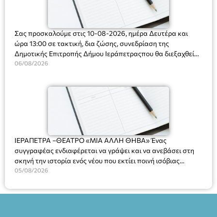
Σας προσκαλούμε στις 10-08-2026, ημέρα Δευτέρα και
ώρα 13:00 σε τακτική, δια ζώσης, συνεδρίαση της
Δημοτικής Επιτροπής Δήμου Ιεράπετραςπου θα διεξαχθεί
στο Δημοτικό Κατάστημα, Δημοκρατίας 31 στην αίθουσα
06/08/2026
«ΙΩΑΝΝΗΣ ΧΡΙΣΤΑΚΗΣ» στον 1ο όροφο, για τη συζήτηση
και λήψη αποφάσεων στα παρακάτω θέματα:
ΙΕΡΑΠΕΤΡΑ –ΘΕΑΤΡΟ «ΜΙΑ ΑΛΛΗ ΘΗΒΑ» Ένας
συγγραφέας ενδιαφέρεται να γράψει και να ανεβάσει στη
σκηνή την ιστορία ενός νέου που εκτίει ποινή ισόβιας
κάθειρξης για πατροκτονία. Ένα πολυβραβευμένο έργο για
05/08/2026
τις σχέσεις πατέρα-γιου, την ανδρική ταυτότητα, την ψυχική
ασθένεια, τον ερωτισμό. Ένα έργο αινιγματικό, συγκινητικό,
όσο και διασκεδαστικό. Ο διακεκριμένος σκηνοθέτης
Βαγγέλης Θεοδωρόπουλος ανέδειξε το πολυεπίπεδο αυτό